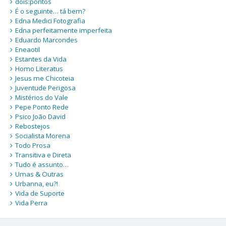
dois:pontos
É o seguinte… tá bem?
Edna Medici Fotografia
Edna perfeitamente imperfeita
Eduardo Marcondes
Eneaotil
Estantes da Vida
Homo Literatus
Jesus me Chicoteia
Juventude Perigosa
Mistérios do Vale
Pepe Ponto Rede
Psico João David
Rebostejos
Socialista Morena
Todo Prosa
Transitiva e Direta
Tudo é assunto…
Umas & Outras
Urbanna, eu?!
Vida de Suporte
Vida Perra