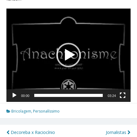
Tocador
de
vídeo
00:00
03:24
Bricolagem
,
Personalíssimo
Decoreba x Raciocínio
Jornalistas