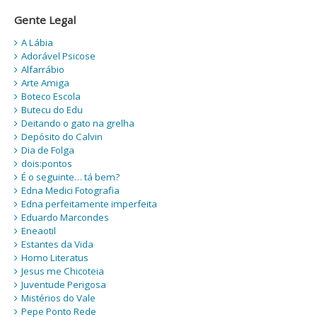
Gente Legal
A Lábia
Adorável Psicose
Alfarrábio
Arte Amiga
Boteco Escola
Butecu do Edu
Deitando o gato na grelha
Depósito do Calvin
Dia de Folga
dois:pontos
É o seguinte… tá bem?
Edna Medici Fotografia
Edna perfeitamente imperfeita
Eduardo Marcondes
Eneaotil
Estantes da Vida
Homo Literatus
Jesus me Chicoteia
Juventude Perigosa
Mistérios do Vale
Pepe Ponto Rede