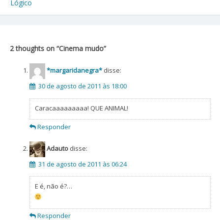
Navegação
Lógico
de
Post
2 thoughts on “
Cinema mudo
”
*margaridanegra*
disse:
30 de agosto de 2011 às 18:00
Caracaaaaaaaaa! QUE ANIMAL!
Responder
Adauto
disse:
31 de agosto de 2011 às 06:24
E é, não é?…
Responder