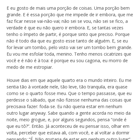
E eu gosto de mais uma porção de coisas. Uma porção bem
grande. E é essa porção que me impede de ir embora, que me
faz ficar nesse vai-não-vai; não sei se vou, não sei se fico, a
verdade é que eu não quero ir embora. E, se tantas vezes
tenho o ímpeto de partir, é porque sinto que preciso. Porque
não é todo dia que eu gosto esse tanto de alguém. E, se eu
for levar um tombo, pelo visto vai ser um tombo bem grande.
Eu vou me esfolar toda, menino. Tenho menos cicatrizes que
você e é não é à toa: é porque eu sou cagona, eu morro de
medo de me estropiar.
Houve dias em que aquele quarto era o mundo inteiro. Eu me
sentia tão à vontade nele, tão leve, tão tranquila, era quase
como se o quarto fosse meu. Que o tempo passasse, que eu
perdesse o sábado, que não fizesse nenhuma das coisas que
precisava fazer: foda-se. Eu não queria estar em nenhum
outro lugar anyway. Sabe quando a gente acorda no meio da
noite, meio grogue, e, por alguns segundos, pensa “onde é
que eu tô?”. Então. Já aconteceu de eu pensar isso, olhar em
volta, perceber que estava ali, com você, e aí voltar a dormir
pensando: “É. Não gostaria de estar em nenhum outro lugar”.