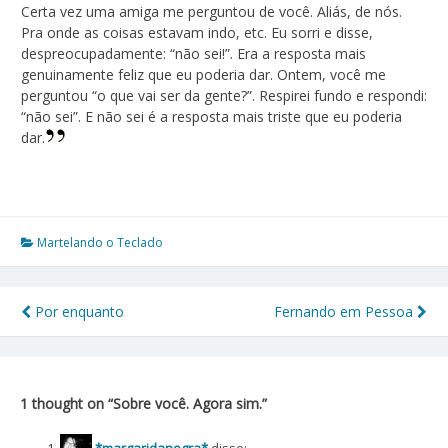
Certa vez uma amiga me perguntou de você. Aliás, de nós.
Pra onde as coisas estavam indo, etc. Eu sorri e disse,
despreocupadamente: “não sei!”. Era a resposta mais
genuinamente feliz que eu poderia dar. Ontem, você me
perguntou “o que vai ser da gente?”. Respirei fundo e respondi:
“não sei”. E não sei é a resposta mais triste que eu poderia
dar.
Marjorie Rodrigues
Martelando o Teclado
Por enquanto
Fernando em Pessoa
Navegação
de
Post
1 thought on “
Sobre você. Agora sim.
”