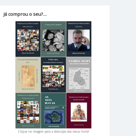
Já comprou o seu?…
Clique na imagem para a descrição dos meus livros!