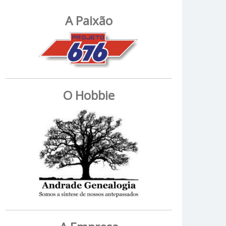
A Paixão
O Hobbie