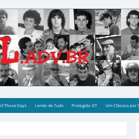
of Those Days
Lendo de Tudo
Protegido: DT
Um Clássico por