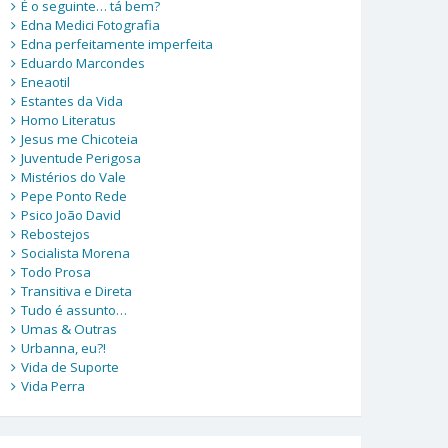
É o seguinte… tá bem?
Edna Medici Fotografia
Edna perfeitamente imperfeita
Eduardo Marcondes
Eneaotil
Estantes da Vida
Homo Literatus
Jesus me Chicoteia
Juventude Perigosa
Mistérios do Vale
Pepe Ponto Rede
Psico João David
Rebostejos
Socialista Morena
Todo Prosa
Transitiva e Direta
Tudo é assunto…
Umas & Outras
Urbanna, eu?!
Vida de Suporte
Vida Perra