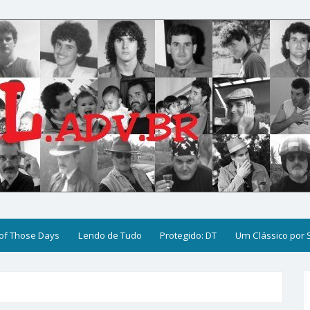
of Those Days
Lendo de Tudo
Protegido: DT
Um Clássico por