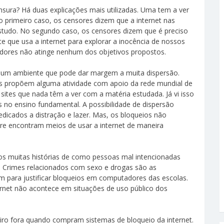
sura? Há duas explicações mais utilizadas. Uma tem a ver
No primeiro caso, os censores dizem que a internet nas
estudo. No segundo caso, os censores dizem que é preciso
te que usa a internet para explorar a inocência de nossos
adores não atinge nenhum dos objetivos propostos.
é um ambiente que pode dar margem a muita dispersão.
es propõem alguma atividade com apoio da rede mundial de
tes que nada têm a ver com a matéria estudada. Já vi isso
 no ensino fundamental. A possibilidade de dispersão
 dedicados a distração e lazer. Mas, os bloqueios não
re encontram meios de usar a internet de maneira
os muitas histórias de como pessoas mal intencionadas
s. Crimes relacionados com sexo e drogas são as
am para justificar bloqueios em computadores das escolas.
ernet não acontece em situações de uso público dos
iro fora quando compram sistemas de bloqueio da internet.