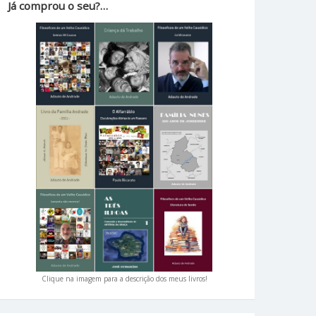
Já comprou o seu?…
Clique na imagem para a descrição dos meus livros!