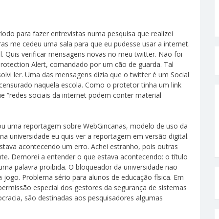
íodo para fazer entrevistas numa pesquisa que realizei
s me cedeu uma sala para que eu pudesse usar a internet.
. Quis verificar mensagens novas no meu twitter. Não foi
rotection Alert, comandado por um cão de guarda. Tal
olvi ler. Uma das mensagens dizia que o twitter é um Social
r censurado naquela escola. Como o protetor tinha um link
ue “redes sociais da internet podem conter material
licou uma reportagem sobre WebGincanas, modelo de uso da
na universidade eu quis ver a reportagem em versão digital.
stava acontecendo um erro. Achei estranho, pois outras
e. Demorei a entender o que estava acontecendo: o título
ma palavra proibida. O bloqueador da universidade não
a jogo. Problema sério para alunos de educação física. Em
 permissão especial dos gestores da segurança de sistemas
ocracia, são destinadas aos pesquisadores algumas