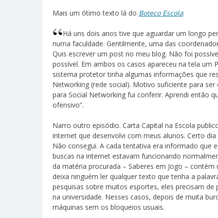
Mais um ótimo texto lá do
Boteco Escola
:
Há uns dois anos tive que aguardar um longo per
numa faculdade. Gentilmente, uma das coordenadora
Quis escrever um post no meu blog. Não foi possível
possível. Em ambos os casos apareceu na tela um P
sistema protetor tinha algumas informações que res
Networking (rede social). Motivo suficiente para se
para Social Networking fui conferir. Aprendi então q
ofensivo”.
Narro outro episódio. Carta Capital na Escola pub
internet que desenvolvi com meus alunos. Certo dia 
Não consegui. A cada tentativa era informado que e
buscas na internet estavam funcionando normalment
da matéria procurada – Saberes em Jogo – contém u
deixa ninguém ler qualquer texto que tenha a palavr
pesquisas sobre muitos esportes, eles precisam de
na universidade. Nesses casos, depois de muita bur
máquinas sem os bloqueios usuais.