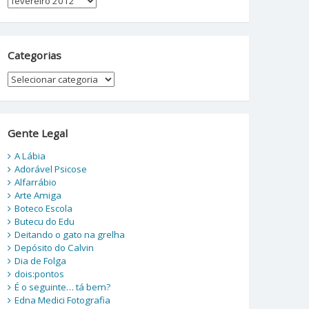
Categorias
Categorias
Gente Legal
A Lábia
Adorável Psicose
Alfarrábio
Arte Amiga
Boteco Escola
Butecu do Edu
Deitando o gato na grelha
Depósito do Calvin
Dia de Folga
dois:pontos
É o seguinte… tá bem?
Edna Medici Fotografia