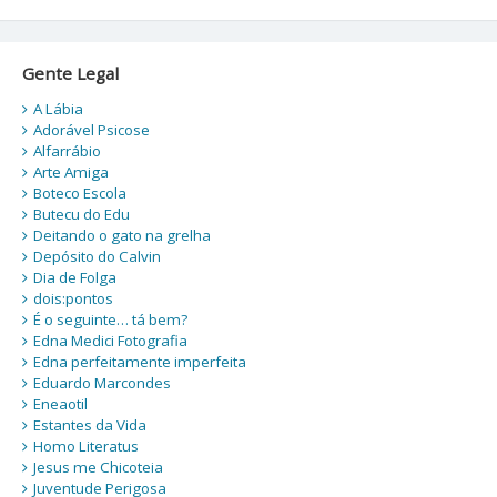
Gente Legal
A Lábia
Adorável Psicose
Alfarrábio
Arte Amiga
Boteco Escola
Butecu do Edu
Deitando o gato na grelha
Depósito do Calvin
Dia de Folga
dois:pontos
É o seguinte… tá bem?
Edna Medici Fotografia
Edna perfeitamente imperfeita
Eduardo Marcondes
Eneaotil
Estantes da Vida
Homo Literatus
Jesus me Chicoteia
Juventude Perigosa