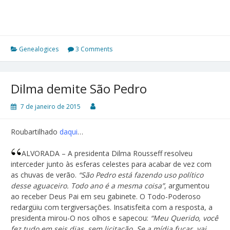
Genealogices
3 Comments
Dilma demite São Pedro
7 de janeiro de 2015
Roubartilhado
daqui
…
ALVORADA – A presidenta Dilma Rousseff resolveu
interceder junto às esferas celestes para acabar de vez com
as chuvas de verão.
“São Pedro está fazendo uso político
desse aguaceiro. Todo ano é a mesma coisa”
, argumentou
ao receber Deus Pai em seu gabinete. O Todo-Poderoso
redargüiu com tergiversações. Insatisfeita com a resposta, a
presidenta mirou-O nos olhos e sapecou:
“Meu Querido, você
fez tudo em seis dias, sem licitação. Se a mídia fuçar, vai