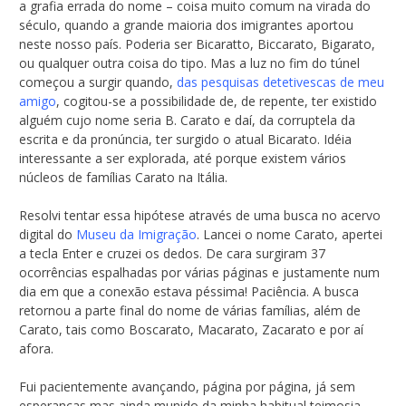
a grafia errada do nome – coisa muito comum na virada do
século, quando a grande maioria dos imigrantes aportou
neste nosso país. Poderia ser Bicaratto, Biccarato, Bigarato,
ou qualquer outra coisa do tipo. Mas a luz no fim do túnel
começou a surgir quando,
das pesquisas detetivescas de meu
amigo
, cogitou-se a possibilidade de, de repente, ter existido
alguém cujo nome seria B. Carato e daí, da corruptela da
escrita e da pronúncia, ter surgido o atual Bicarato. Idéia
interessante a ser explorada, até porque existem vários
núcleos de famílias Carato na Itália.
Resolvi tentar essa hipótese através de uma busca no acervo
digital do
Museu da Imigração
. Lancei o nome Carato, apertei
a tecla Enter e cruzei os dedos. De cara surgiram 37
ocorrências espalhadas por várias páginas e justamente num
dia em que a conexão estava péssima! Paciência. A busca
retornou a parte final do nome de várias famílias, além de
Carato, tais como Boscarato, Macarato, Zacarato e por aí
afora.
Fui pacientemente avançando, página por página, já sem
esperanças mas ainda munido da minha habitual teimosia.