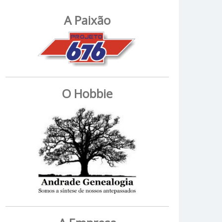
A Paixão
O Hobbie