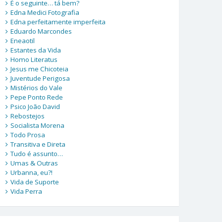
É o seguinte… tá bem?
Edna Medici Fotografia
Edna perfeitamente imperfeita
Eduardo Marcondes
Eneaotil
Estantes da Vida
Homo Literatus
Jesus me Chicoteia
Juventude Perigosa
Mistérios do Vale
Pepe Ponto Rede
Psico João David
Rebostejos
Socialista Morena
Todo Prosa
Transitiva e Direta
Tudo é assunto…
Umas & Outras
Urbanna, eu?!
Vida de Suporte
Vida Perra