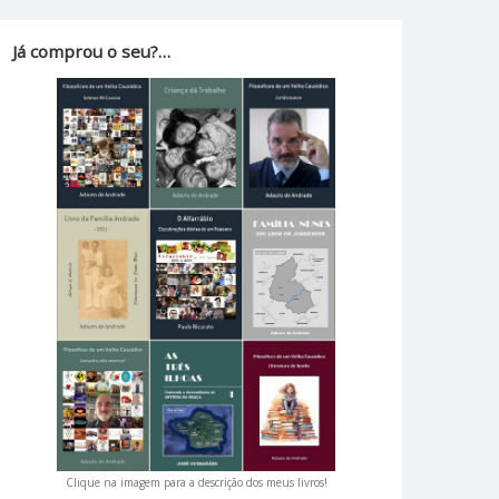
Já comprou o seu?…
Clique na imagem para a descrição dos meus livros!