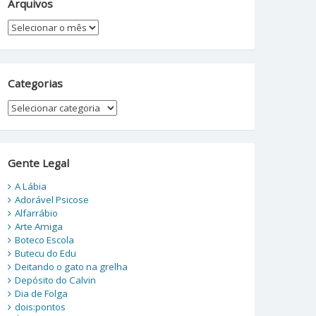
Arquivos
Arquivos
Categorias
Categorias
Gente Legal
A Lábia
Adorável Psicose
Alfarrábio
Arte Amiga
Boteco Escola
Butecu do Edu
Deitando o gato na grelha
Depósito do Calvin
Dia de Folga
dois:pontos