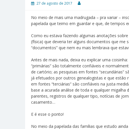
27 de agosto de 2017
No meio de mais uma madrugada – pra variar – ins
papelada que teimo em guardar e que, de tempos 
Como eu estava fazendo algumas anotações sobre ge
(física) que deveria ter alguns documentos que me s
“documentos” que nem eu mais lembrava que estava
Antes de mais nada, deixa eu explicar uma coisinha
“primárias” são totalmente confiáveis e normalmente
de cartório; as pesquisas em fontes “secundárias” s
já efetuados por outros genealogistas e que estão reg
em fontes “terciárias” são confiáveis na justa med
base a acurada análise de toda e qualquer migalha 
parentes, registros de qualquer tipo, notícias de jo
casamento…
E é esse o ponto!
No meio da papelada das famílias que estudo aind