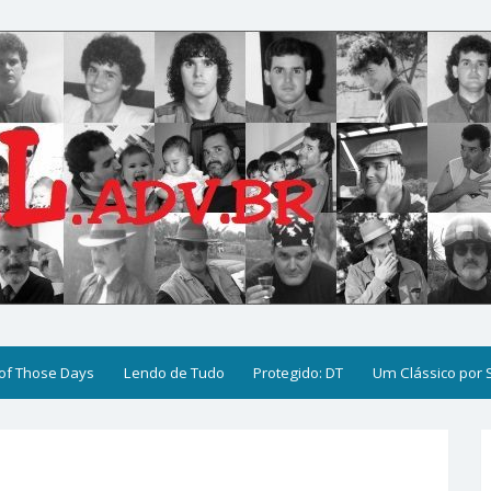
of Those Days
Lendo de Tudo
Protegido: DT
Um Clássico por