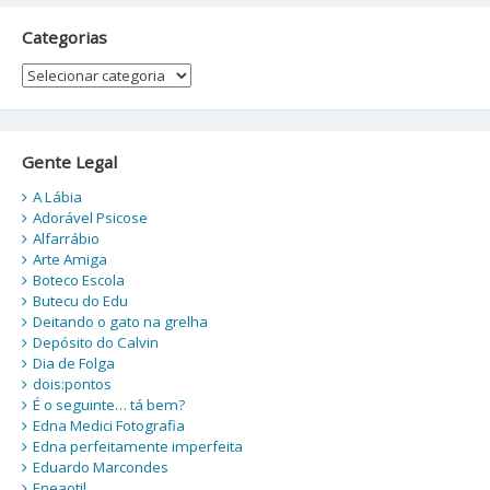
Categorias
Categorias
Gente Legal
A Lábia
Adorável Psicose
Alfarrábio
Arte Amiga
Boteco Escola
Butecu do Edu
Deitando o gato na grelha
Depósito do Calvin
Dia de Folga
dois:pontos
É o seguinte… tá bem?
Edna Medici Fotografia
Edna perfeitamente imperfeita
Eduardo Marcondes
Eneaotil