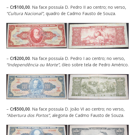
–
Cr$100,00
. Na face possuía D. Pedro II ao centro; no verso,
“Cultura Nacional”
, quadro de Cadmo Fausto de Souza.
–
Cr$200,00
. Na face possuía D. Pedro I ao centro; no verso,
“Independência ou Morte”
, óleo sobre tela de Pedro Américo.
–
Cr$500,00
. Na face possuía D. João VI ao centro; no verso,
“Abertura dos Portos”
, alegoria de Cadmo Fausto de Souza.