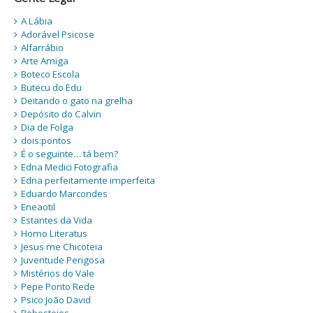
A Lábia
Adorável Psicose
Alfarrábio
Arte Amiga
Boteco Escola
Butecu do Edu
Deitando o gato na grelha
Depósito do Calvin
Dia de Folga
dois:pontos
É o seguinte… tá bem?
Edna Medici Fotografia
Edna perfeitamente imperfeita
Eduardo Marcondes
Eneaotil
Estantes da Vida
Homo Literatus
Jesus me Chicoteia
Juventude Perigosa
Mistérios do Vale
Pepe Ponto Rede
Psico João David
Rebostejos