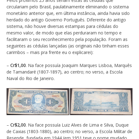
Pelos próximos 25 anos seriam estas as cédulas que
circulariam pelo Brasil, paulatinamente eliminando o sistema
monetário anterior que, em última instância, ainda havia sido
herdado do antigo Governo Português. Diferente do antigo
sistema, não houve diversas estampas para cédulas do
mesmo valor, de modo que elas perduraram no tempo e
facilitaram o seu reconhecimento pela população. Foram as
seguintes as cédulas lançadas (as originais não tinham esses
carimbos – mais pra frente eu o explicarei):
–
Cr$1,00
. Na face possuía Joaquim Marques Lisboa, Marquês
de Tamandaré (1807-1897), ao centro; no verso, a Escola
Naval do Rio de Janeiro.
–
Cr$2,00
. Na face possuía Luiz Alves de Lima e Silva, Duque
de Caxias (1803-1880), ao centro; no verso, a Escola Militar de
Resende, fundada em 1944 (em 1951 teve o nome mudado