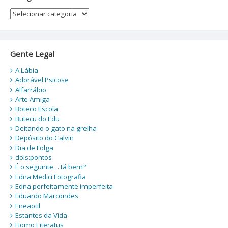
Categorias
Gente Legal
A Lábia
Adorável Psicose
Alfarrábio
Arte Amiga
Boteco Escola
Butecu do Edu
Deitando o gato na grelha
Depósito do Calvin
Dia de Folga
dois:pontos
É o seguinte… tá bem?
Edna Medici Fotografia
Edna perfeitamente imperfeita
Eduardo Marcondes
Eneaotil
Estantes da Vida
Homo Literatus