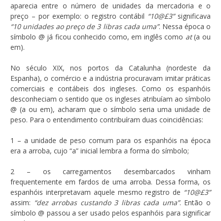
aparecia entre o número de unidades da mercadoria e o
preço – por exemplo: o registro contábil
“10@£3”
significava
“10 unidades ao preço de 3 libras cada uma”
. Nessa época o
símbolo @ já ficou conhecido como, em inglês como
at
(a ou
em).
No século XIX, nos portos da Catalunha (nordeste da
Espanha), o comércio e a indústria procuravam imitar práticas
comerciais e contábeis dos ingleses. Como os espanhóis
desconheciam o sentido que os ingleses atribuíam ao símbolo
@ (a ou em), acharam que o símbolo seria uma unidade de
peso. Para o entendimento contribuíram duas coincidências:
1 – a unidade de peso comum para os espanhóis na época
era a arroba, cujo “a” inicial lembra a forma do símbolo;
2 – os carregamentos desembarcados vinham
frequentemente em fardos de uma arroba. Dessa forma, os
espanhóis interpretavam aquele mesmo registro de
“10@£3”
assim:
“dez arrobas custando 3 libras cada uma”
. Então o
símbolo @ passou a ser usado pelos espanhóis para significar