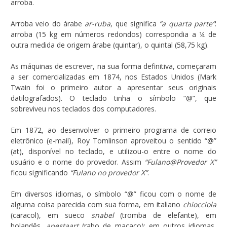
arroba.
Arroba veio do árabe
ar-ruba
, que significa
“a quarta parte”
:
arroba (15 kg em números redondos) correspondia a ¼ de
outra medida de origem árabe (quintar), o quintal (58,75 kg).
As máquinas de escrever, na sua forma definitiva, começaram
a ser comercializadas em 1874, nos Estados Unidos (Mark
Twain foi o primeiro autor a apresentar seus originais
datilografados). O teclado tinha o símbolo “@”, que
sobreviveu nos teclados dos computadores.
Em 1872, ao desenvolver o primeiro programa de correio
eletrônico (e-mail), Roy Tomlinson aproveitou o sentido “@”
(at), disponível no teclado, e utilizou-o entre o nome do
usuário e o nome do provedor. Assim
“Fulano@Provedor X”
ficou significando
“Fulano no provedor X”
.
Em diversos idiomas, o símbolo “@” ficou com o nome de
alguma coisa parecida com sua forma, em italiano
chiocciola
(caracol), em sueco
snabel
(tromba de elefante), em
holandês,
apestaart
(rabo de macaco); em outros idiomas,