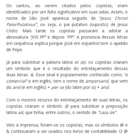
Os santos, ao serem citados pelos copistas, eram
identificados por um feito significativo em suas vidas. Assim, o
nome de São José aparecia seguido de
“Jesus Christi
PaterPutativus”
, ou seja, o pai putativo (suposto) de Jesus
Cristo. Mais tarde os copistas passaram a adotar a
abreviatura
“JHS PP”
e depois
“PP”
. A pronúncia dessas letras
em sequência explica porque José em espanhol tem o apelido
de Pepe.
Já para substituir a palavra latina
et (e)
, os copistas criaram
um símbolo que é o resultado do entrelaçamento dessas
duas letras:
&
. Esse sinal é popularmente conhecido como
“e
comercial”
e em inglês, tem o nome de
ampersand
, que vem
do
and
(e em inglês) +
per se
(do latim por si) +
and
.
Com o mesmo recurso do entrelaçamento de suas letras, os
copistas criaram o símbolo
@
para substituir a preposição
latina
ad
, que tinha, entre outros, o sentido de
“casa de”
.
Veio à imprensa, foram-se os copistas, mas os símbolos @ e
& continuaram a ser usados nos livros de contabilidade. O @