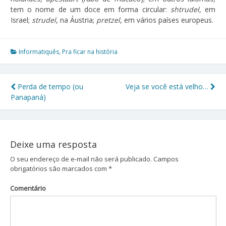
tem o nome de um doce em forma circular:
shtrudel
, em
Israel;
strudel
, na Áustria;
pretzel
, em vários países europeus.
Informatiquês
,
Pra ficar na história
Perda de tempo (ou
Veja se você está velho…
Navegação
Panapaná)
de
Post
Deixe uma resposta
O seu endereço de e-mail não será publicado.
Campos
obrigatórios são marcados com
*
Comentário