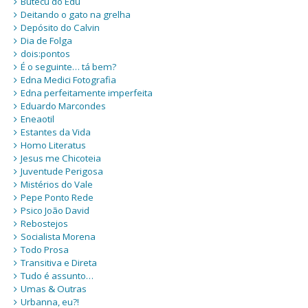
Butecu do Edu
Deitando o gato na grelha
Depósito do Calvin
Dia de Folga
dois:pontos
É o seguinte… tá bem?
Edna Medici Fotografia
Edna perfeitamente imperfeita
Eduardo Marcondes
Eneaotil
Estantes da Vida
Homo Literatus
Jesus me Chicoteia
Juventude Perigosa
Mistérios do Vale
Pepe Ponto Rede
Psico João David
Rebostejos
Socialista Morena
Todo Prosa
Transitiva e Direta
Tudo é assunto…
Umas & Outras
Urbanna, eu?!