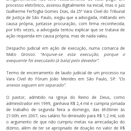
processo eletrônico, assinou digitalmente na inicial, mas o juiz
Guilherme Ferfoglia Gomes Dias, da 25ª Vara Cível do Tribunal
de Justiça de São Paulo, exigiu que a advogada, militando em
causa própria, juntasse procuração, com firma reconhecida;
por três vezes, a advogada tentou explicar que se tratava de
ação requerida em causa própria, mas de nada valeu.
Despacho Judicial em ação de execução, numa comarca de
Mato Grosso:
“Arquive-se esta execução, porque o
exequente foi executado (à bala) pelo devedor”
.
Termo de encerramento de laudo judicial de um processo na
Vara Cível do Fórum João Mendes em São Paulo, SP:
“Os
anexos seguem em separado”
.
O pastor, admitido na Igreja do Reino de Deus, como
administrador em 1999, ganhava R$ 2,4 mil e cumpria jornada
de trabalho de segunda feira a domingo, das 6h30min às
21:00h; em 2007, seu salário foi diminuído para R$ 1,2 mil, sob
o argumento de que não cumpriu metas na arrecadação do
dízimo, além de ter se apropriado de doação no valor de R$