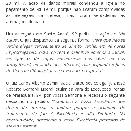
23 mil. A ação de danos morais condenou a Igreja no
pagamento de R$ 19 mil, porque não ficaram comprovadas
as alegações da defesa, mas foram verdadeiras as
afirmações do pastor.
Um advogado em Santo André, SP pediu a citação do
“de
cujus”
. O juiz despachou da seguinte forma:
“Para que não se
venha alegar cerceamento de direito, venha, em 48 horas
improrrogáveis, nova, correta e definitiva emenda à inicial,
eis que o ‘de cujus’ encontra-se ‘nos céus’ ou nos
‘purgatórios’, ou ainda ‘nos infernos’, não dispondo o Juízo
de ‘dons mediúnicos’ para convocá-lo à resposta”
.
O juiz Carlos Alberto Zanini Maciel tratou seu colega, juiz José
Roberto Bernardi Liberal, titular da Vara de Execuções Penais
de Araraquara, SP, por Vossa Senhoria e recebeu o seguinte
despacho no pedido:
“Comunico a Vossa Excelência que
deixei de apreciar o pedido porque o pronome de
tratamento de Juiz é Excelência e não Senhoria. Na
oportunidade, apresento a Vossa Excelência protestos de
elevada estima”
.