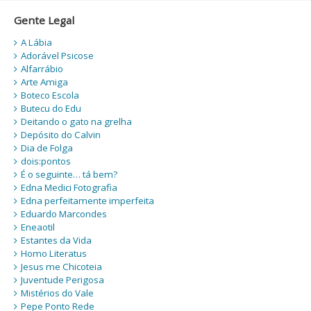
Gente Legal
A Lábia
Adorável Psicose
Alfarrábio
Arte Amiga
Boteco Escola
Butecu do Edu
Deitando o gato na grelha
Depósito do Calvin
Dia de Folga
dois:pontos
É o seguinte… tá bem?
Edna Medici Fotografia
Edna perfeitamente imperfeita
Eduardo Marcondes
Eneaotil
Estantes da Vida
Homo Literatus
Jesus me Chicoteia
Juventude Perigosa
Mistérios do Vale
Pepe Ponto Rede