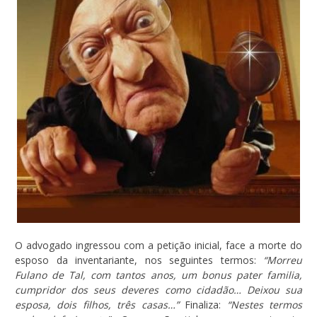
O advogado ingressou com a petição inicial, face a morte do
esposo da inventariante, nos seguintes termos:
“Morreu
Fulano de Tal, com tantos anos, um bonus pater familia,
cumpridor dos seus deveres como cidadão… Deixou sua
esposa, dois filhos, três casas…”
Finaliza:
“Nestes termos