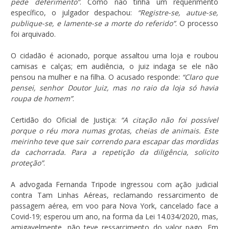
pede deferimento”
. Como não tinha um requerimento
específico, o julgador despachou:
“Registre-se, autue-se,
publique-se, e lamente-se a morte do referido”
. O processo
foi arquivado.
O cidadão é acionado, porque assaltou uma loja e roubou
camisas e calças; em audiência, o juiz indaga se ele não
pensou na mulher e na filha. O acusado responde:
“Claro que
pensei, senhor Doutor Juiz, mas no raio da loja só havia
roupa de homem”
.
Certidão do Oficial de Justiça:
“A citação não foi possível
porque o réu mora numas grotas, cheias de animais. Este
meirinho teve que sair correndo para escapar das mordidas
da cachorrada. Para a repetição da diligência, solicito
proteção”
.
A advogada Fernanda Tripode ingressou com ação judicial
contra Tam Linhas Aéreas, reclamando ressarcimento de
passagem aérea, em voo para Nova York, cancelado face a
Covid-19; esperou um ano, na forma da Lei 14.034/2020, mas,
amigavelmente, não teve ressarcimento do valor pago. Em