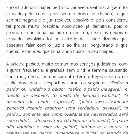
Encontrado um chapéu perto do cadáver da vítima, alguém foi
acusado pelo crime, pois seria o dono do chapéu, o que
sempre negava e o júri resolveu absolvê-lo, pois considerou
tal prova muito precária. Absolvição já definitiva, pois o
promotor não tinha apelado da mesma, dez dias depois o
acusado absolvido foi ao cartório da cidade dizendo que
desejava falar com o juiz e ao lhe ser perguntado o que
queria, respondeu que tinha vindo buscar o seu chapéu…
A palavra pedido, muito comum nos serviços judiciários, com
alguma frequência, é grafada sem o “d” e termina causando
constrangimento, porque sai outro termo. Registra-se no dia
a dia dos fóruns, despachos como os seguintes:
“Defiro o
peido”
ou
“Indefiro o peido”
,
“defiro o peido inaugural”
, o
“peido de despejo”
,
“o peido de Reunião Familiar”
,
“a
despeito de peido expresso”
,
“peido excessivamente
genérico visando propiciar uma verdadeira devassa”
,
“o
peido… somente aos comprovadamente necessitados será
concedido”
,
“…demonstração da liquidez do peido”
,
“a parte
não liquidou o valor do peido”
,
“intime-se a autora a
regularizar seu peido”
,
“Emende-se a inicial no sentido de