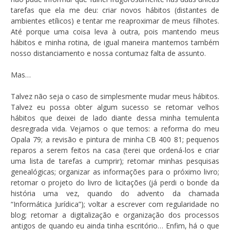
tarefas que ela me deu: criar novos hábitos (distantes de
ambientes etílicos) e tentar me reaproximar de meus filhotes.
Até porque uma coisa leva à outra, pois mantendo meus
hábitos e minha rotina, de igual maneira mantemos também
nosso distanciamento e nossa contumaz falta de assunto.
Mas…
Talvez não seja o caso de simplesmente mudar meus hábitos.
Talvez eu possa obter algum sucesso se retomar velhos
hábitos que deixei de lado diante dessa minha temulenta
desregrada vida. Vejamos o que temos: a reforma do meu
Opala 79; a revisão e pintura de minha CB 400 81; pequenos
reparos a serem feitos na casa (terei que ordená-los e criar
uma lista de tarefas a cumprir); retomar minhas pesquisas
genealógicas; organizar as informações para o próximo livro;
retomar o projeto do livro de licitações (já perdi o bonde da
história uma vez, quando do advento da chamada
“Informática Jurídica”); voltar a escrever com regularidade no
blog; retomar a digitalização e organização dos processos
antigos de quando eu ainda tinha escritório… Enfim, há o que