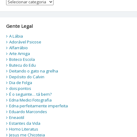
Categorias
Gente Legal
A Lábia
Adorável Psicose
Alfarrábio
Arte Amiga
Boteco Escola
Butecu do Edu
Deitando o gato na grelha
Depósito do Calvin
Dia de Folga
dois:pontos
É o seguinte… tá bem?
Edna Medici Fotografia
Edna perfeitamente imperfeita
Eduardo Marcondes
Eneaotil
Estantes da Vida
Homo Literatus
Jesus me Chicoteia