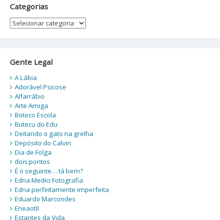
Categorias
Categorias
Gente Legal
A Lábia
Adorável Psicose
Alfarrábio
Arte Amiga
Boteco Escola
Butecu do Edu
Deitando o gato na grelha
Depósito do Calvin
Dia de Folga
dois:pontos
É o seguinte… tá bem?
Edna Medici Fotografia
Edna perfeitamente imperfeita
Eduardo Marcondes
Eneaotil
Estantes da Vida