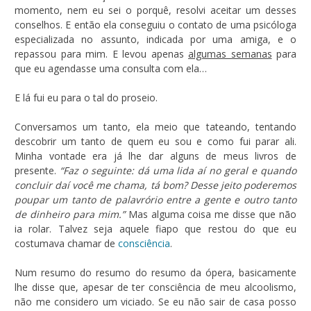
momento, nem eu sei o porquê, resolvi aceitar um desses
conselhos. E então ela conseguiu o contato de uma psicóloga
especializada no assunto, indicada por uma amiga, e o
repassou para mim. E levou apenas
algumas semanas
para
que eu agendasse uma consulta com ela…
E lá fui eu para o tal do proseio.
Conversamos um tanto, ela meio que tateando, tentando
descobrir um tanto de quem eu sou e como fui parar ali.
Minha vontade era já lhe dar alguns de meus livros de
presente.
“Faz o seguinte: dá uma lida aí no geral e quando
concluir daí você me chama, tá bom? Desse jeito poderemos
poupar um tanto de palavrório entre a gente e outro tanto
de dinheiro para mim.”
Mas alguma coisa me disse que não
ia rolar. Talvez seja aquele fiapo que restou do que eu
costumava chamar de
consciência
.
Num resumo do resumo do resumo da ópera, basicamente
lhe disse que, apesar de ter consciência de meu alcoolismo,
não me considero um viciado. Se eu não sair de casa posso