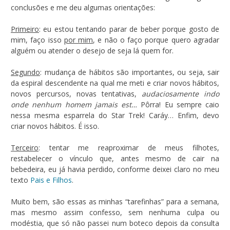
conclusões e me deu algumas orientações:
Primeiro
: eu estou tentando parar de beber porque gosto de
mim, faço isso
por mim
, e não o faço porque quero agradar
alguém ou atender o desejo de seja lá quem for.
Segundo
: mudança de hábitos são importantes, ou seja, sair
da espiral descendente na qual me meti e criar novos hábitos,
novos percursos, novas tentativas,
audaciosamente indo
onde nenhum homem jamais est…
Pôrra! Eu sempre caio
nessa mesma esparrela do Star Trek! Caráy… Enfim, devo
criar novos hábitos. É isso.
Terceiro
: tentar me reaproximar de meus filhotes,
restabelecer o vínculo que, antes mesmo de cair na
bebedeira, eu já havia perdido, conforme deixei claro no meu
texto
Pais e Filhos
.
Muito bem, são essas as minhas “tarefinhas” para a semana,
mas mesmo assim confesso, sem nenhuma culpa ou
modéstia, que só não passei num boteco depois da consulta