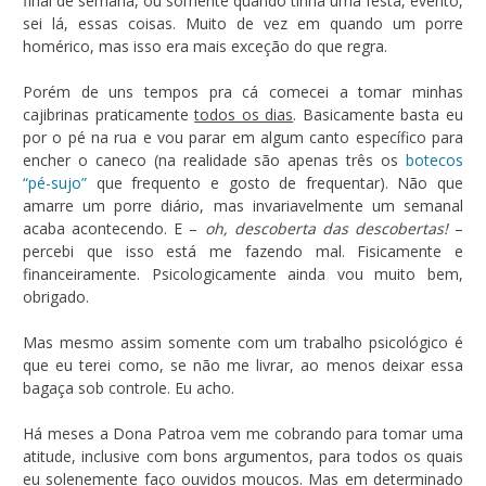
final de semana, ou somente quando tinha uma festa, evento,
sei lá, essas coisas. Muito de vez em quando um porre
homérico, mas isso era mais exceção do que regra.
Porém de uns tempos pra cá comecei a tomar minhas
cajibrinas praticamente
todos os dias
. Basicamente basta eu
por o pé na rua e vou parar em algum canto específico para
encher o caneco (na realidade são apenas três os
botecos
“pé-sujo”
que frequento e gosto de frequentar). Não que
amarre um porre diário, mas invariavelmente um semanal
acaba acontecendo. E –
oh, descoberta das descobertas!
–
percebi que isso está me fazendo mal. Fisicamente e
financeiramente. Psicologicamente ainda vou muito bem,
obrigado.
Mas mesmo assim somente com um trabalho psicológico é
que eu terei como, se não me livrar, ao menos deixar essa
bagaça sob controle. Eu acho.
Há meses a Dona Patroa vem me cobrando para tomar uma
atitude, inclusive com bons argumentos, para todos os quais
eu solenemente faço ouvidos moucos. Mas em determinado