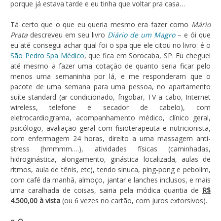
porque já estava tarde e eu tinha que voltar pra casa…
Tá certo que o que eu queria mesmo era fazer como
Mário
Prata
descreveu em seu livro
Diário de um Magro
– e ói que
eu até consegui achar qual foi o spa que ele citou no livro: é o
São Pedro Spa Médico
, que fica em Sorocaba, SP. Eu cheguei
até mesmo a fazer uma cotação de quanto seria ficar pelo
menos uma semaninha por lá, e me responderam que o
pacote de uma semana para uma pessoa, no apartamento
suíte standard (ar condicionado, frigobar, TV a cabo, Internet
wireless, telefone e secador de cabelo), com
eletrocardiograma, acompanhamento médico, clínico geral,
psicólogo, avaliação geral com fisioterapeuta e nutricionista,
com enfermagem 24 horas, direito a uma massagem anti-
stress (hmmmm….), atividades físicas (caminhadas,
hidroginástica, alongamento, ginástica localizada, aulas de
ritmos, aula de tênis, etc), tendo sinuca, ping-pong e pebolim,
com café da manhã, almoço, jantar e lanches inclusos, e mais
uma caralhada de coisas, sairia pela módica quantia de
R$
4.500,00
à vista
(ou 6 vezes no cartão, com juros extorsivos).