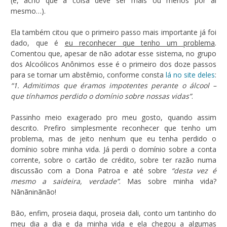
(é, acho que a coisa deve ser mais ou menos por aí
mesmo…).
Ela também citou que o primeiro passo mais importante já foi
dado, que é
eu reconhecer que tenho um problema
.
Comentou que, apesar de não adotar esse sistema, no grupo
dos Alcoólicos Anônimos esse é o primeiro dos doze passos
para se tornar um abstêmio, conforme consta
lá no site deles
:
“1. Admitimos que éramos impotentes perante o álcool –
que tínhamos perdido o domínio sobre nossas vidas”
.
Passinho meio exagerado pro meu gosto, quando assim
descrito. Prefiro simplesmente reconhecer que tenho um
problema, mas de jeito nenhum que eu tenha perdido o
domínio sobre minha vida. Já perdi o domínio sobre a conta
corrente, sobre o cartão de crédito, sobre ter razão numa
discussão com a Dona Patroa e até sobre
“desta vez é
mesmo a saideira, verdade”
. Mas sobre minha vida?
Nãnãninãnão!
Bão, enfim, proseia daqui, proseia dali, conto um tantinho do
meu dia a dia e da minha vida e ela chegou a algumas