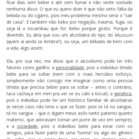
ficar dias sem beber e até sem fumar e não sentir vontade
nenhuma disso. O que eu quero dizer é que não sinto falta da
bebida ou do cigarro, pois meu problema mesmo seria o “sair
de casa”. E também não bebo por negação, trauma, fuga, ou
seja lá o escambau que for. Bebo porque gosto. Porque é
divertido. Eu diria que sou um alcoólatra do tipo do
Mussum
(quem aí ainda se lembra?), ou seja, um bêbado de bem com
a vida. Algo assim.
Ela, por sua vez, me disse que o alcoolismo pode ter três
fatores como gatilho: a
personalidade
, pois o indivíduo tímido
bebe para se soltar (nem com o mais hercúleo esforço,
simplesmente não consigo me imaginar como uma pessoa
tímida que precisa beber para se soltar – antes o contrário,
taca cachaça em mim pra ver se eu calo a boca!); a
genética
,
pois o indivíduo pode ter um histórico familiar de alcoólatras
(e nesse caso não teria o que se fazer, pois se tá no sangue,
tá no sangue – que o digam meus avôs tanto paterno quanto
materno, que adoravam tomar um porre de vez em sempre);
e a
sociedade
, pois o indivíduo bebe para estar com os
amigos, para fazer parte de uma “turma” ou algo do gênero