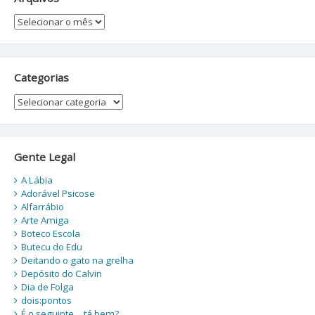
Arquivos
Categorias
Categorias
Gente Legal
A Lábia
Adorável Psicose
Alfarrábio
Arte Amiga
Boteco Escola
Butecu do Edu
Deitando o gato na grelha
Depósito do Calvin
Dia de Folga
dois:pontos
É o seguinte… tá bem?