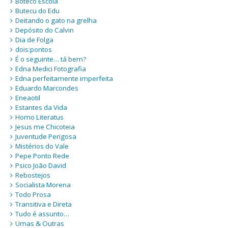
Boteco Escola
Butecu do Edu
Deitando o gato na grelha
Depósito do Calvin
Dia de Folga
dois:pontos
É o seguinte… tá bem?
Edna Medici Fotografia
Edna perfeitamente imperfeita
Eduardo Marcondes
Eneaotil
Estantes da Vida
Homo Literatus
Jesus me Chicoteia
Juventude Perigosa
Mistérios do Vale
Pepe Ponto Rede
Psico João David
Rebostejos
Socialista Morena
Todo Prosa
Transitiva e Direta
Tudo é assunto…
Umas & Outras