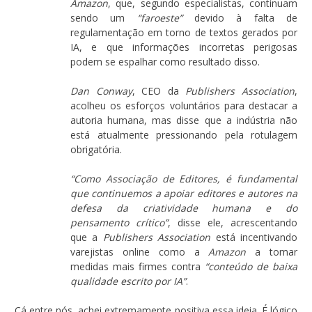
Amazon
, que, segundo especialistas, continuam
sendo um
“faroeste”
devido à falta de
regulamentação em torno de textos gerados por
IA, e que informações incorretas perigosas
podem se espalhar como resultado disso.
Dan Conway
, CEO da
Publishers Association
,
acolheu os esforços voluntários para destacar a
autoria humana, mas disse que a indústria não
está atualmente pressionando pela rotulagem
obrigatória.
“Como Associação de Editores, é fundamental
que continuemos a apoiar editores e autores na
defesa da criatividade humana e do
pensamento crítico”
, disse ele, acrescentando
que a
Publishers Association
está incentivando
varejistas online como a
Amazon
a tomar
medidas mais firmes contra
“conteúdo de baixa
qualidade escrito por IA”
.
Cá entre nós, achei extremamente positiva essa ideia. É lógico