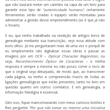
que não bastará meter um carimbo na capa de um livro para
garantir esse tipo de
“autenticidade humana”
; certamente
ferramentas serão criadas e equipes serão montadas para
administrar a gestão desse empreendimento (se é que já não
o foram).
E eu, que tenho trabalhado na reedição de antigos livros de
genealogia mediante sua transcrição, vejo essa atitude com
bons olhos. Já me perguntaram mais de uma vez o porquê de
eu simplesmente não digitalizar essas obras e passar as
imagens por um OCR –
Optical Character Regonition
, ou
seja,
Reconhecimento Óptico de Caracteres
– e minha
resposta é sempre a mesma: eu não posso correr o risco de
que o original seja deturpado, de modo que, ao transcrever
cada página, eu tenho a compreensão macro de todas as
ligações genealógicas que estão presentes, tanto no livro em
questão quanto em outros correlatos. E em genealogia, a
informação fidedigna é essencial.
Dito isso, fiquei mancomunando com meus curiosos botões e
lhes perguntei
“Por que não tomar eu mesmo uma iniciativa