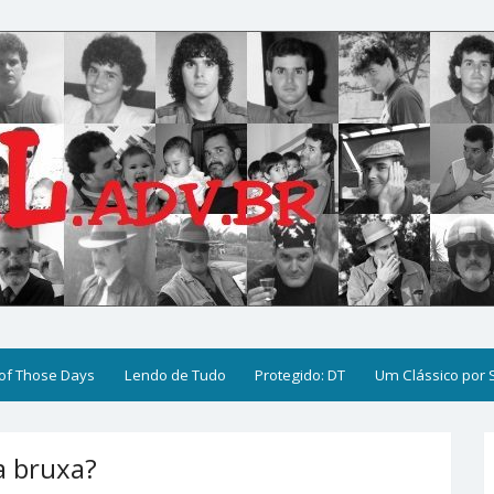
of Those Days
Lendo de Tudo
Protegido: DT
Um Clássico por
a bruxa?