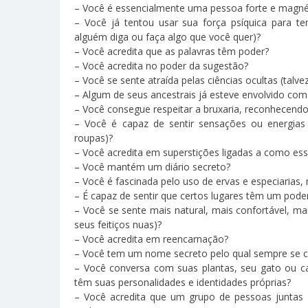
– Você é essencialmente uma pessoa forte e magné
– Você já tentou usar sua força psíquica para te
alguém diga ou faça algo que você quer)?
– Você acredita que as palavras têm poder?
– Você acredita no poder da sugestão?
– Você se sente atraída pelas ciências ocultas (tal
– Algum de seus ancestrais já esteve envolvido com
– Você consegue respeitar a bruxaria, reconhecendo
– Você é capaz de sentir sensações ou energias 
roupas)?
– Você acredita em superstições ligadas a como es
– Você mantém um diário secreto?
– Você é fascinada pelo uso de ervas e especiarias, 
– É capaz de sentir que certos lugares têm um poder
– Você se sente mais natural, mais confortável, 
seus feitiços nuas)?
– Você acredita em reencarnação?
– Você tem um nome secreto pelo qual sempre se c
– Você conversa com suas plantas, seu gato ou ca
têm suas personalidades e identidades próprias?
– Você acredita que um grupo de pessoas juntas 