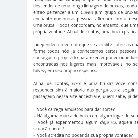
descender de uma longa linhagem de bruxas, tendo
então pertencer a um
Coven
(um grupo de bruxas
enquanto que outras pessoas afirmam com a mesma
uma bruxa. Todos concordam, no entanto, que uma
própria vontade. Afinal de contas, uma bruxa pratica 
Independentemente do que se acredite sobre as qua
forma todos nós já conhecemos certas pessoas
conseguem projetá-lo para exercer poder ou influê
encontradas nos lugares mais improváveis: no s
talvez, em seu próprio espelho…
Afinal de contas,
você
é uma bruxa? Você conseg
responder sim à maioria das perguntas a seguir
passageiro nessa arte ancestral e, quem sabe, já de
– Você carrega amuletos para dar sorte?
– Há alguma marca de bruxa em algum lugar do seu
– Você já experimentou algum
déjà vu
, aquela 
situação antes?
– Você acredita no poder da sua própria vontade?