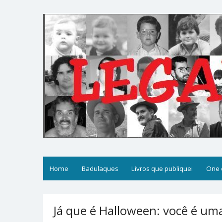
Skip
to
content
Legal
Filosofices de um Velho Causídico
Home
Badulaques
Livros que publiquei
One 
Já que é Halloween: você é um