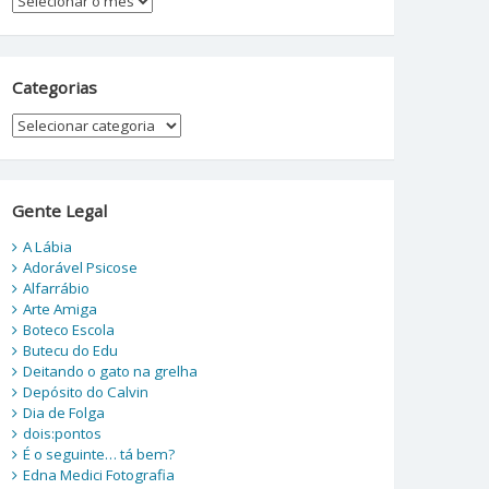
Categorias
Categorias
Gente Legal
A Lábia
Adorável Psicose
Alfarrábio
Arte Amiga
Boteco Escola
Butecu do Edu
Deitando o gato na grelha
Depósito do Calvin
Dia de Folga
dois:pontos
É o seguinte… tá bem?
Edna Medici Fotografia