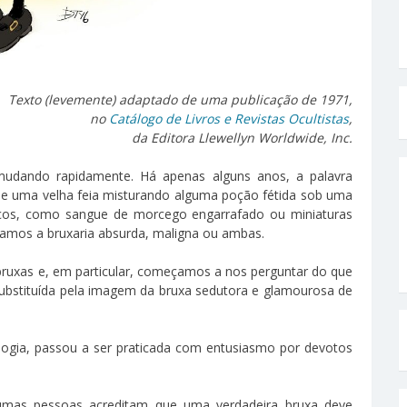
Texto (levemente) adaptado de uma publicação de 1971,
no
Catálogo de Livros e Revistas Ocultistas
,
da Editora Llewellyn Worldwide, Inc.
 mudando rapidamente. Há apenas alguns anos, a palavra
 uma velha feia misturando alguma poção fétida sob uma
icos, como sangue de morcego engarrafado ou miniaturas
vamos a bruxaria absurda, maligna ou ambas.
ruxas e, em particular, começamos a nos perguntar do que
 substituída pela imagem da bruxa sedutora e glamourosa de
rologia, passou a ser praticada com entusiasmo por devotos
mas pessoas acreditam que uma verdadeira bruxa deve