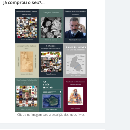
Já comprou o seu?…
Clique na imagem para a descrição dos meus livros!