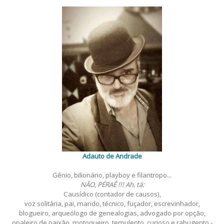
Adauto de Andrade
Gênio, bilionário, playboy e filantropo...
NÃO, PÉRAÊ !!! Ah, tá:
Causídico (contador de causos),
voz solitária, pai, marido, técnico, fuçador, escrevinhador,
blogueiro, arqueólogo de genealogias, advogado por opção,
opaleiro de paixão, motoqueiro, temulento, curioso e rabugento -