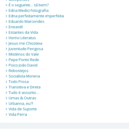
É o seguinte… tá bem?
Edna Medici Fotografia
Edna perfeitamente imperfeita
Eduardo Marcondes
Eneaotil
Estantes da Vida
Homo Literatus
Jesus me Chicoteia
Juventude Perigosa
Mistérios do Vale
Pepe Ponto Rede
Psico João David
Rebostejos
Socialista Morena
Todo Prosa
Transitiva e Direta
Tudo é assunto…
Umas & Outras
Urbanna, eu?!
Vida de Suporte
Vida Perra