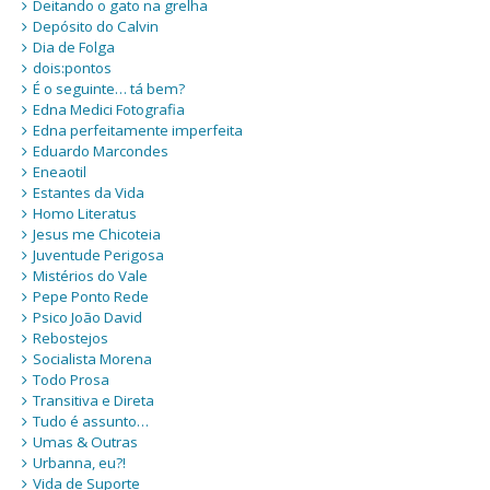
Deitando o gato na grelha
Depósito do Calvin
Dia de Folga
dois:pontos
É o seguinte… tá bem?
Edna Medici Fotografia
Edna perfeitamente imperfeita
Eduardo Marcondes
Eneaotil
Estantes da Vida
Homo Literatus
Jesus me Chicoteia
Juventude Perigosa
Mistérios do Vale
Pepe Ponto Rede
Psico João David
Rebostejos
Socialista Morena
Todo Prosa
Transitiva e Direta
Tudo é assunto…
Umas & Outras
Urbanna, eu?!
Vida de Suporte