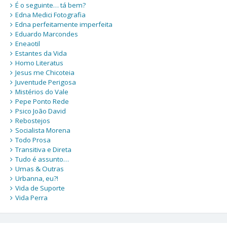
É o seguinte… tá bem?
Edna Medici Fotografia
Edna perfeitamente imperfeita
Eduardo Marcondes
Eneaotil
Estantes da Vida
Homo Literatus
Jesus me Chicoteia
Juventude Perigosa
Mistérios do Vale
Pepe Ponto Rede
Psico João David
Rebostejos
Socialista Morena
Todo Prosa
Transitiva e Direta
Tudo é assunto…
Umas & Outras
Urbanna, eu?!
Vida de Suporte
Vida Perra