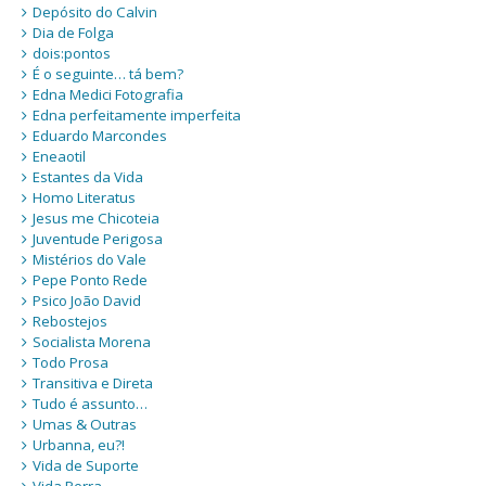
Depósito do Calvin
Dia de Folga
dois:pontos
É o seguinte… tá bem?
Edna Medici Fotografia
Edna perfeitamente imperfeita
Eduardo Marcondes
Eneaotil
Estantes da Vida
Homo Literatus
Jesus me Chicoteia
Juventude Perigosa
Mistérios do Vale
Pepe Ponto Rede
Psico João David
Rebostejos
Socialista Morena
Todo Prosa
Transitiva e Direta
Tudo é assunto…
Umas & Outras
Urbanna, eu?!
Vida de Suporte