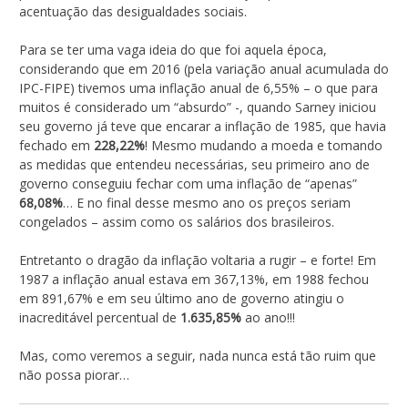
acentuação das desigualdades sociais.
Para se ter uma vaga ideia do que foi aquela época,
considerando que em 2016 (pela variação anual acumulada do
IPC-FIPE) tivemos uma inflação anual de 6,55% – o que para
muitos é considerado um “absurdo” -, quando Sarney iniciou
seu governo já teve que encarar a inflação de 1985, que havia
fechado em
228,22%
! Mesmo mudando a moeda e tomando
as medidas que entendeu necessárias, seu primeiro ano de
governo conseguiu fechar com uma inflação de “apenas”
68,08%
… E no final desse mesmo ano os preços seriam
congelados – assim como os salários dos brasileiros.
Entretanto o dragão da inflação voltaria a rugir – e forte! Em
1987 a inflação anual estava em 367,13%, em 1988 fechou
em 891,67% e em seu último ano de governo atingiu o
inacreditável percentual de
1.635,85%
ao ano!!!
Mas, como veremos a seguir, nada nunca está tão ruim que
não possa piorar…