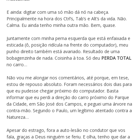
E ainda: digitar com uma só mão dá nó na cabeça.
Principalmente na hora dos Ctrl’s, Tab’s e Alt’s da vida. Não.
Calma. Eu ainda tenho minha outra mão. Bem, quase.
Juntamente com minha perna esquerda que está enfaixada e
esticada (ô, posição ridícula na frente do computador), meu
punho direito também está avariado. Resultado de uma
bobagenzinha de nada. Coisinha à toa. Só deu
PERDA TOTAL
no carro…
Não vou me alongar nos comentários, até porque, em tese,
estou de repouso absoluto. Foram necessários dois dias para
que eu pudesse chegar próximo do computador. Basta
informar que eu perdi a direção do carro próximo do Parque
da Cidade, em São José dos Campos, e peguei uma árvore na
contra-mão. Segundo o Paulo, um legítimo atentado contra a
Natureza…
Apesar do estrago, fora a auto-lesão no condutor que vos
fala, graças a Deus ninguém se feriu. E olha, tenho que dar a