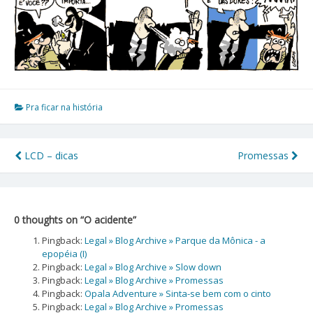
Pra ficar na história
LCD – dicas
Promessas
Navegação
de
Post
0 thoughts on “
O acidente
”
Pingback:
Legal » Blog Archive » Parque da Mônica - a
epopéia (I)
Pingback:
Legal » Blog Archive » Slow down
Pingback:
Legal » Blog Archive » Promessas
Pingback:
Opala Adventure » Sinta-se bem com o cinto
Pingback:
Legal » Blog Archive » Promessas