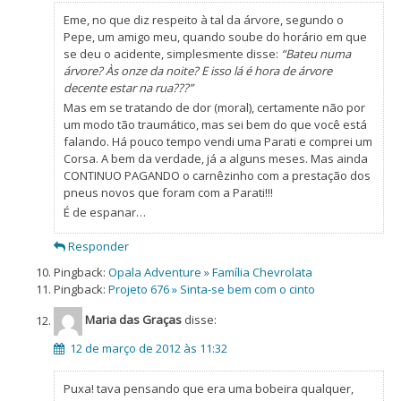
Eme, no que diz respeito à tal da árvore, segundo o
Pepe, um amigo meu, quando soube do horário em que
se deu o acidente, simplesmente disse:
“Bateu numa
árvore? Às onze da noite? E isso lá é hora de árvore
decente estar na rua???”
Mas em se tratando de dor (moral), certamente não por
um modo tão traumático, mas sei bem do que você está
falando. Há pouco tempo vendi uma Parati e comprei um
Corsa. A bem da verdade, já a alguns meses. Mas ainda
CONTINUO PAGANDO o carnêzinho com a prestação dos
pneus novos que foram com a Parati!!!
É de espanar…
Responder
Pingback:
Opala Adventure » Família Chevrolata
Pingback:
Projeto 676 » Sinta-se bem com o cinto
Maria das Graças
disse:
12 de março de 2012 às 11:32
Puxa! tava pensando que era uma bobeira qualquer,