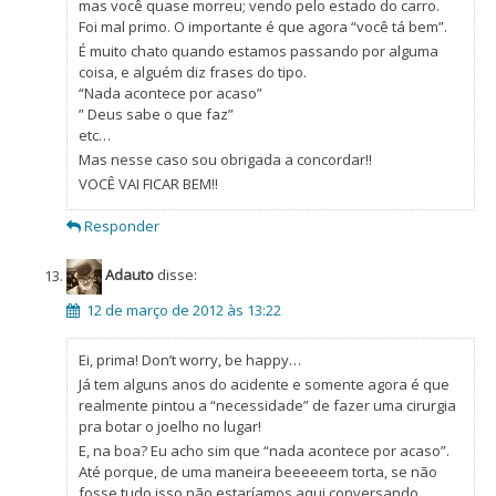
mas você quase morreu; vendo pelo estado do carro.
Foi mal primo. O importante é que agora “você tá bem”.
É muito chato quando estamos passando por alguma
coisa, e alguém diz frases do tipo.
“Nada acontece por acaso”
” Deus sabe o que faz”
etc…
Mas nesse caso sou obrigada a concordar!!
VOCÊ VAI FICAR BEM!!
Responder
Adauto
disse:
12 de março de 2012 às 13:22
Ei, prima! Don’t worry, be happy…
Já tem alguns anos do acidente e somente agora é que
realmente pintou a “necessidade” de fazer uma cirurgia
pra botar o joelho no lugar!
E, na boa? Eu acho sim que “nada acontece por acaso”.
Até porque, de uma maneira beeeeeem torta, se não
fosse tudo isso não estaríamos aqui conversando