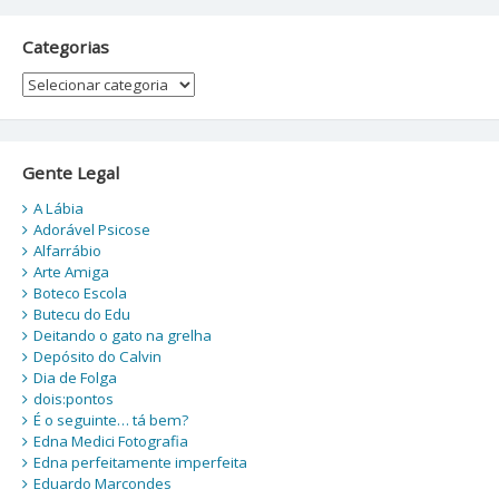
Categorias
Categorias
Gente Legal
A Lábia
Adorável Psicose
Alfarrábio
Arte Amiga
Boteco Escola
Butecu do Edu
Deitando o gato na grelha
Depósito do Calvin
Dia de Folga
dois:pontos
É o seguinte… tá bem?
Edna Medici Fotografia
Edna perfeitamente imperfeita
Eduardo Marcondes