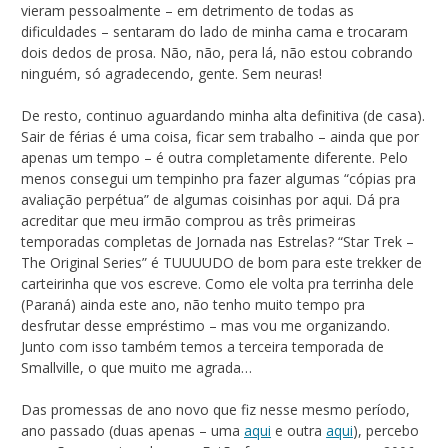
vieram pessoalmente – em detrimento de todas as
dificuldades – sentaram do lado de minha cama e trocaram
dois dedos de prosa. Não, não, pera lá, não estou cobrando
ninguém, só agradecendo, gente. Sem neuras!
De resto, continuo aguardando minha alta definitiva (de casa).
Sair de férias é uma coisa, ficar sem trabalho – ainda que por
apenas um tempo – é outra completamente diferente. Pelo
menos consegui um tempinho pra fazer algumas “cópias pra
avaliação perpétua” de algumas coisinhas por aqui. Dá pra
acreditar que meu irmão comprou as três primeiras
temporadas completas de Jornada nas Estrelas? “Star Trek –
The Original Series” é TUUUUDO de bom para este trekker de
carteirinha que vos escreve. Como ele volta pra terrinha dele
(Paraná) ainda este ano, não tenho muito tempo pra
desfrutar desse empréstimo – mas vou me organizando.
Junto com isso também temos a terceira temporada de
Smallville, o que muito me agrada…
Das promessas de ano novo que fiz nesse mesmo período,
ano passado (duas apenas – uma
aqui
e outra
aqui
), percebo