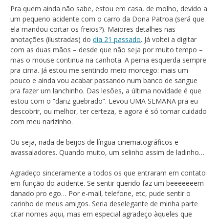
Pra quem ainda não sabe, estou em casa, de molho, devido a
um pequeno acidente com o carro da Dona Patroa (será que
ela mandou cortar os freios?). Maiores detalhes nas
anotações (ilustradas) do
dia 21 passado
. Já voltei a digitar
com as duas mãos – desde que não seja por muito tempo –
mas o mouse continua na canhota. A perna esquerda sempre
pra cima. Já estou me sentindo meio morcego: mais um
pouco e ainda vou acabar passando num banco de sangue
pra fazer um lanchinho. Das lesões, a última novidade é que
estou com o “dariz guebrado”. Levou UMA SEMANA pra eu
descobrir, ou melhor, ter certeza, e agora é só tomar cuidado
com meu narizinho.
Ou seja, nada de beijos de língua cinematográficos e
avassaladores. Quando muito, um selinho assim de ladinho…
Agradeço sinceramente a todos os que entraram em contato
em função do acidente. Se sentir querido faz um beeeeeeem
danado pro ego… Por e-mail, telefone, etc, pude sentir o
carinho de meus amigos. Seria deselegante de minha parte
citar nomes aqui, mas em especial agradeço àqueles que