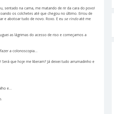
 e eu, sentado na cama, me matando de rir da cara do povo!
otoando os colchetes até que chegou no último. Errou de
oar e abotoar tudo de novo. Roxo. E eu
se rindo
até me
uei as lágrimas do acesso de riso e começamos a
 fazer a colonoscopia…
a! Será que hoje me liberam? Já deixei tudo arrumadinho e
alho e…
o.