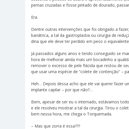
pernas cruzadas e fosse pintado de dourado, passar
Era.
Dentre outras intervenções que foi obrigado a fazer
bariátrica, a tal da gastroplastia ou cirurgia de r
diria que ele deve ter perdido em peso o equivalen
Já passados alguns anos e tendo conseguido se man
hora de melhorar ainda mais um bocadinho a qualida
remover o excesso de pele flácida que restou de s
que usar uma espécie de “colete de contenção” – pa
Heh… Depois dessa acho que ele vai querer fazer uma
implante capilar – por que não?…
Bem, apesar de ser eu o internado, estávamos tod
e ele resolveu mostrar a tal da cirurgia. Tirou o col
bem nessa hora, me chega o Torquemada.
– Mas que zorra é essa???