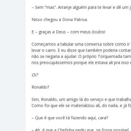
– Sem “mas”. Arranje alguém para te levar e dê um j
Nisso chegou a Dona Patroa.
E – graças a Deus – com meus óculos!
Começamos a tabular uma conversa sobre como ir em
levar o carro. E eu disse que também poderia contar
não se negaria a ajudar. O próprio Torquemada tam
nos preocupássemos porque ele estava ali pra iss
Oi?
Ronaldo?
Sim, Ronaldo, um amigo lá do serviço e que trabal
Como foi que ele se materializou ali, do nada, e já 
– Que é que você tá fazendo aqui, cara?
– Ah, é que a Chefinha pediu que, se fosse possível, 