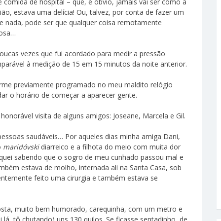
 comida de hospital – que, é óbvio, jamais vai ser como a
ão, estava uma delícia! Ou, talvez, por conta de fazer um
e nada, pode ser que qualquer coisa remotamente
rosa…
s poucas vezes que fui acordado para medir a pressão
parável à medição de 15 em 15 minutos da noite anterior.
forme previamente programado no meu maldito relógio
 dar o horário de começar a aparecer gente.
 honorável visita de alguns amigos: Joseane, Marcela e Gil.
pessoas saudáveis… Por aqueles dias minha amiga Dani,
o
maridóvski
diarreico e a filhota do meio com muita dor
fiquei sabendo que o sogro de meu cunhado passou mal e
também estava de molho, internada ali na Santa Casa, sob
centemente feito uma cirurgia e também estava se
posta, muito bem humorado, carequinha, com um metro e
lá, tô chutando) uns 130 quilos. Se ficasse sentadinho, de