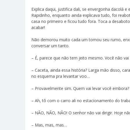
Explica daqui, justifica dali, se envergonha dacolá
Rapidinho, enquanto ainda explicava tudo, foi reab
casa no primeiro e ficou tudo fora. Toca a desabot
acabar!
Não demorou muito cada um tomou seu rumo, enxug
conversar um tanto.
– É, parece que não tem jeito mesmo. Você não vai
– Caceta, ainda essa história? Larga mão disso, car
no esquema pra levantar voo…
– Provavelmente sim. Quem vai levar você embora?
– Ah, tô com o carro ali no estacionamento do trab
– NÃO, NÃO, NÃO! O senhor não vai dirigir. Hoje nã
– Mas, mas, mas…