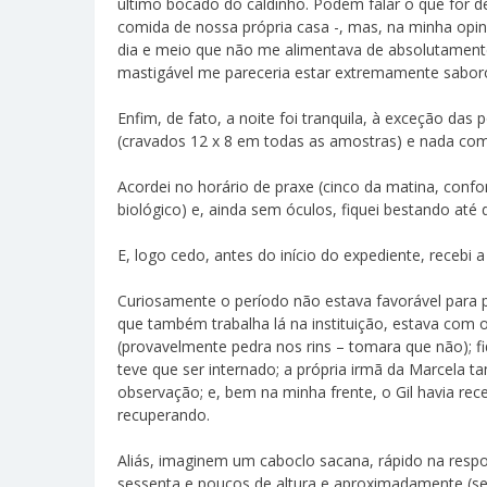
último bocado do caldinho. Podem falar o que for de
comida de nossa própria casa -, mas, na minha opini
dia e meio que não me alimentava de absolutament
mastigável me pareceria estar extremamente sabo
Enfim, de fato, a noite foi tranquila, à exceção da
(cravados 12 x 8 em todas as amostras) e nada com
Acordei no horário de praxe (cinco da matina, con
biológico) e, ainda sem óculos, fiquei bestando até
E, logo cedo, antes do início do expediente, recebi a
Curiosamente o período não estava favorável para 
que também trabalha lá na instituição, estava com 
(provavelmente pedra nos rins – tomara que não); 
teve que ser internado; a própria irmã da Marcela 
observação; e, bem na minha frente, o Gil havia re
recuperando.
Aliás, imaginem um caboclo sacana, rápido na res
sessenta e poucos de altura e aproximadamente (sei 