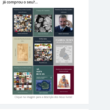
Já comprou o seu?…
Clique na imagem para a descrição dos meus livros!