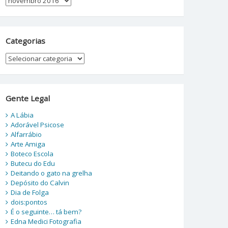
Categorias
Categorias
Gente Legal
A Lábia
Adorável Psicose
Alfarrábio
Arte Amiga
Boteco Escola
Butecu do Edu
Deitando o gato na grelha
Depósito do Calvin
Dia de Folga
dois:pontos
É o seguinte… tá bem?
Edna Medici Fotografia