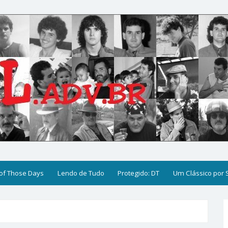
of Those Days
Lendo de Tudo
Protegido: DT
Um Clássico por