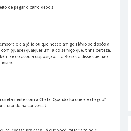
eito de pegar o carro depois.
bora e ela já falou que nosso amigo Flávio se dispôs a
 com (quase) qualquer um lá do serviço que, tinha certeza,
bém se colocou à disposição. E o Ronaldo disse que não
o mesmo.
ha diretamente com a Chefa. Quando foi que ele chegou?
foi entrando na conversa?
eu te levasse pra casa, já que você vai ter alta hoje.