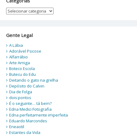
Categorias
Categorias
Gente Legal
A Lábia
Adorável Psicose
Alfarrábio
Arte Amiga
Boteco Escola
Butecu do Edu
Deitando o gato na grelha
Depósito do Calvin
Dia de Folga
dois:pontos
É o seguinte… tá bem?
Edna Medici Fotografia
Edna perfeitamente imperfeita
Eduardo Marcondes
Eneaotil
Estantes da Vida