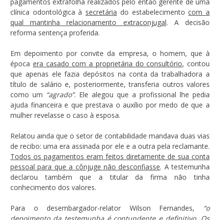
pagamentos extrafolha realizados pelo então gerente de uma
clínica odontológica à
secretária
do estabelecimento
com a
qual mantinha relacionamento extraconjugal
. A decisão
reforma sentença proferida.
Em depoimento por convite da empresa, o homem, que à
época
era casado com a proprietária do consultório
, contou
que apenas ele fazia depósitos na conta da trabalhadora a
título de salário e, posteriormente, transferia outros valores
como um
“agrado”
. Ele alegou que a profissional lhe pedia
ajuda financeira e que prestava o auxílio por medo de que a
mulher revelasse o caso à esposa.
Relatou ainda que o setor de contabilidade mandava duas vias
de recibo: uma era assinada por ele e a outra pela reclamante.
Todos os pagamentos eram feitos diretamente de sua conta
pessoal para que a cônjuge não desconfiasse
. A testemunha
declarou também que a titular da firma não tinha
conhecimento dos valores.
Para o desembargador-relator Wilson Fernandes,
“o
depoimento da testemunha é contundente e definitivo. Os