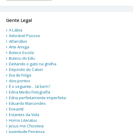
Gente Legal
A Lábia
Adorável Psicose
Alfarrábio
Arte Amiga
Boteco Escola
Butecu do Edu
Deitando o gato na grelha
Depósito do Calvin
Dia de Folga
dois:pontos
É o seguinte… tá bem?
Edna Medici Fotografia
Edna perfeitamente imperfeita
Eduardo Marcondes
Eneaotil
Estantes da Vida
Homo Literatus
Jesus me Chicoteia
Juventude Perigosa