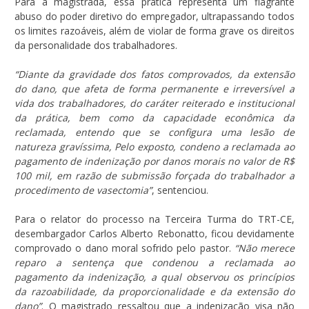
Para a magistrada, essa prática representa um flagrante
abuso do poder diretivo do empregador, ultrapassando todos
os limites razoáveis, além de violar de forma grave os direitos
da personalidade dos trabalhadores.
“Diante da gravidade dos fatos comprovados, da extensão
do dano, que afeta de forma permanente e irreversível a
vida dos trabalhadores, do caráter reiterado e institucional
da prática, bem como da capacidade econômica da
reclamada, entendo que se configura uma lesão de
natureza gravíssima, Pelo exposto, condeno a reclamada ao
pagamento de indenização por danos morais no valor de R$
100 mil, em razão de submissão forçada do trabalhador a
procedimento de vasectomia”
, sentenciou.
Para o relator do processo na Terceira Turma do TRT-CE,
desembargador Carlos Alberto Rebonatto, ficou devidamente
comprovado o dano moral sofrido pelo pastor.
“Não merece
reparo a sentença que condenou a reclamada ao
pagamento da indenização, a qual observou os princípios
da razoabilidade, da proporcionalidade e da extensão do
dano”
. O magistrado ressaltou que a indenização visa não