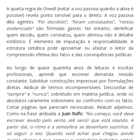
A quarta regra de Orwell (evitar a voz passiva quando a ativa é
possível) revela ponto sensível para o direito. A voz passiva
dilui agentes.
“Foi decidido”
,
“foram constatados”
,
“restou
evidenciado”
são fórmulas gastas. No entanto, identificar
quem decidiu, quem constatou, quem afirmou não é detalhe
estilístico. É elemento de imputação e responsabilidade. A
estrutura sintática pode aproximar ou afastar o leitor da
compreensão efetiva dos fatos e das consequências jurídicas.
Ao longo de quase quarenta anos de leituras e escritas
profissionais, aprendi que escrever demanda revisão
constante. Substituir construções imprecisas por formulações
diretas. Abdicar de termos incompreensíveis. Desconfiar de
“sempre”
e
“nunca”
, sobretudo em matéria jurídica, onde os
absolutos raramente sobrevivem ao confronto com os fatos.
Cortar páginas que pareciam necessárias. Reduzir adjetivos.
Como na frase atribuída a
Juan Rulfo
:
“No começo, você deve
escrever levado pelo vento, até sentir que está voando. A
partir daí, o ritmo e a atmosfera se desenham sozinhos. É
só seguir o voo. Quando você achar que chegou aonde
queria chegar é que começa o verdadeiro trabalho: cortar,