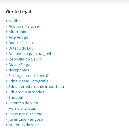
Gente Legal
A Lábia
Adorável Psicose
Alfarrábio
Arte Amiga
Boteco Escola
Butecu do Edu
Deitando o gato na grelha
Depósito do Calvin
Dia de Folga
dois:pontos
É o seguinte… tá bem?
Edna Medici Fotografia
Edna perfeitamente imperfeita
Eduardo Marcondes
Eneaotil
Estantes da Vida
Homo Literatus
Jesus me Chicoteia
Juventude Perigosa
Mistérios do Vale