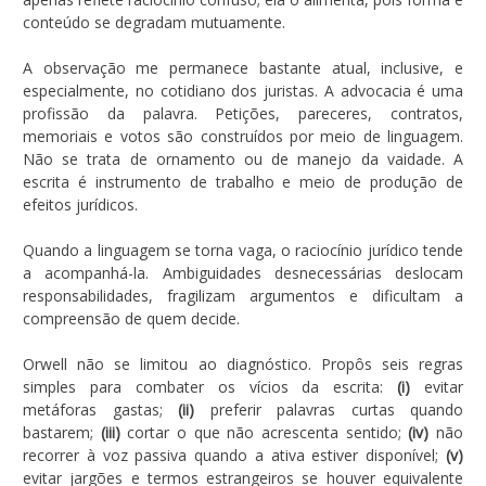
conteúdo se degradam mutuamente.
A observação me permanece bastante atual, inclusive, e
especialmente, no cotidiano dos juristas. A advocacia é uma
profissão da palavra. Petições, pareceres, contratos,
memoriais e votos são construídos por meio de linguagem.
Não se trata de ornamento ou de manejo da vaidade. A
escrita é instrumento de trabalho e meio de produção de
efeitos jurídicos.
Quando a linguagem se torna vaga, o raciocínio jurídico tende
a acompanhá-la. Ambiguidades desnecessárias deslocam
responsabilidades, fragilizam argumentos e dificultam a
compreensão de quem decide.
Orwell não se limitou ao diagnóstico. Propôs seis regras
simples para combater os vícios da escrita:
(i)
evitar
metáforas gastas;
(ii)
preferir palavras curtas quando
bastarem;
(iii)
cortar o que não acrescenta sentido;
(iv)
não
recorrer à voz passiva quando a ativa estiver disponível;
(v)
evitar jargões e termos estrangeiros se houver equivalente