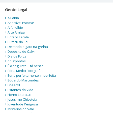
Gente Legal
A Lábia
Adorável Psicose
Alfarrábio
Arte Amiga
Boteco Escola
Butecu do Edu
Deitando o gato na grelha
Depósito do Calvin
Dia de Folga
dois:pontos
É o seguinte… tá bem?
Edna Medici Fotografia
Edna perfeitamente imperfeita
Eduardo Marcondes
Eneaotil
Estantes da Vida
Homo Literatus
Jesus me Chicoteia
Juventude Perigosa
Mistérios do Vale