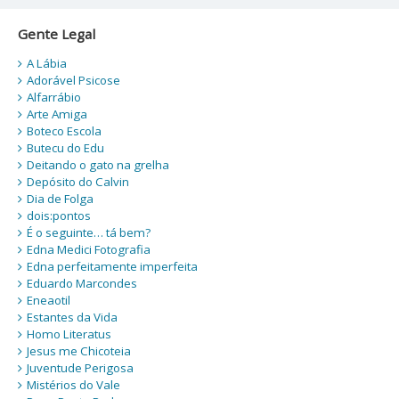
Gente Legal
A Lábia
Adorável Psicose
Alfarrábio
Arte Amiga
Boteco Escola
Butecu do Edu
Deitando o gato na grelha
Depósito do Calvin
Dia de Folga
dois:pontos
É o seguinte… tá bem?
Edna Medici Fotografia
Edna perfeitamente imperfeita
Eduardo Marcondes
Eneaotil
Estantes da Vida
Homo Literatus
Jesus me Chicoteia
Juventude Perigosa
Mistérios do Vale