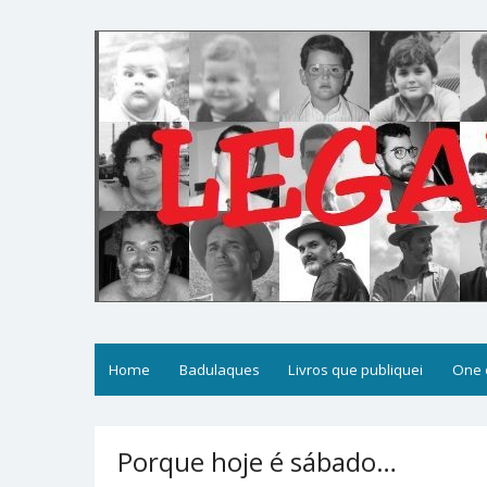
Skip
to
content
Legal
Filosofices de um Velho Causídico
Home
Badulaques
Livros que publiquei
One 
Porque hoje é sábado…