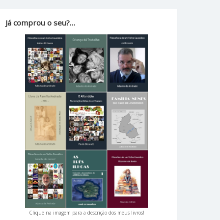
Já comprou o seu?…
Clique na imagem para a descrição dos meus livros!