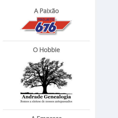
A Paixão
O Hobbie