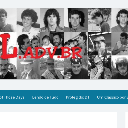
of Those Days
Lendo de Tudo
Protegido: DT
Um Clássico por