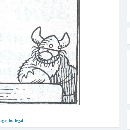
agar
,
hq
,
legal