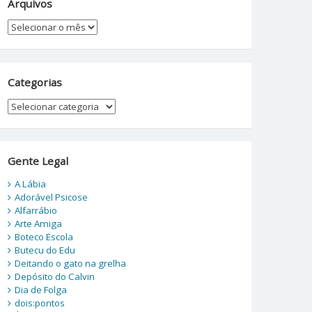
Arquivos
Arquivos
Categorias
Categorias
Gente Legal
A Lábia
Adorável Psicose
Alfarrábio
Arte Amiga
Boteco Escola
Butecu do Edu
Deitando o gato na grelha
Depósito do Calvin
Dia de Folga
dois:pontos