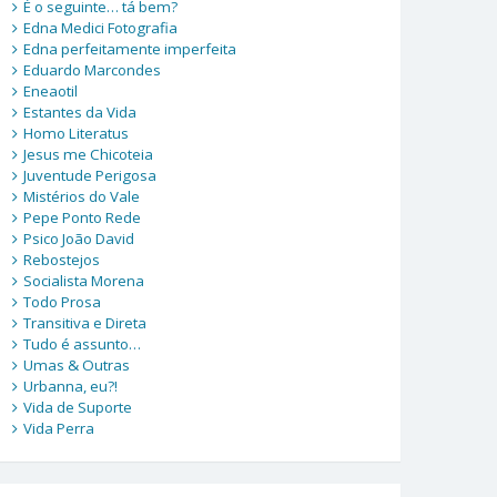
É o seguinte… tá bem?
Edna Medici Fotografia
Edna perfeitamente imperfeita
Eduardo Marcondes
Eneaotil
Estantes da Vida
Homo Literatus
Jesus me Chicoteia
Juventude Perigosa
Mistérios do Vale
Pepe Ponto Rede
Psico João David
Rebostejos
Socialista Morena
Todo Prosa
Transitiva e Direta
Tudo é assunto…
Umas & Outras
Urbanna, eu?!
Vida de Suporte
Vida Perra