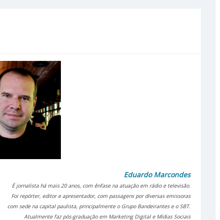
Eduardo Marcondes
É jornalista há mais 20 anos, com ênfase na atuação em rádio e televisão.
Foi repórter, editor e apresentador, com passagens por diversas emissoras
com sede na capital paulista, principalmente o Grupo Bandeirantes e o SBT.
Atualmente faz pós-graduação em Marketing Digital e Mídias Sociais