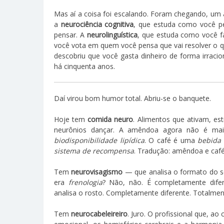
Mas aí a coisa foi escalando. Foram chegando, um
a
neurociência cognitiva
, que estuda como você p
pensar. A
neurolinguística
, que estuda como você f
você vota em quem você pensa que vai resolver o 
descobriu que você gasta dinheiro de forma irraci
há cinquenta anos.
Daí virou bom humor total. Abriu-se o banquete.
Hoje tem
comida neuro
. Alimentos que ativam, es
neurônios dançar. A amêndoa agora não é 
biodisponibilidade lipídica
. O café é uma
bebida 
sistema de recompensa
. Tradução: amêndoa e café
Tem
neurovisagismo
— que analisa o formato do se
era
frenologia
? Não, não. É completamente difer
analisa o rosto. Completamente diferente. Totalmen
Tem
neurocabeleireiro
. Juro. O profissional que, a