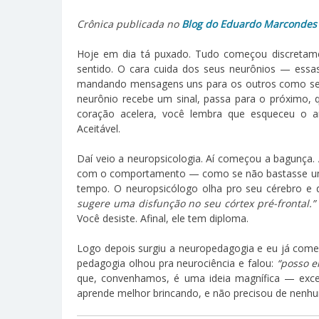
Crônica publicada no
Blog do Eduardo Marcondes
Hoje em dia tá puxado. Tudo começou discretam
sentido. O cara cuida dos seus neurônios — essas
mandando mensagens uns para os outros como se 
neurônio recebe um sinal, passa para o próximo, q
coração acelera, você lembra que esqueceu o a
Aceitável.
Daí veio a neuropsicologia. Aí começou a bagunça.
com o comportamento — como se não bastasse um 
tempo. O neuropsicólogo olha pro seu cérebro e 
sugere uma disfunção no seu córtex pré-frontal.”
Você desiste. Afinal, ele tem diploma.
Logo depois surgiu a neuropedagogia e eu já come
pedagogia olhou pra neurociência e falou:
“posso e
que, convenhamos, é uma ideia magnífica — excet
aprende melhor brincando, e não precisou de nenhum