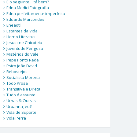
É o seguinte… tá bem?
Edna Medici Fotografia
Edna perfeitamente imperfeita
Eduardo Marcondes
Eneaotil
Estantes da Vida
Homo Literatus
Jesus me Chicoteia
Juventude Perigosa
Mistérios do Vale
Pepe Ponto Rede
Psico João David
Rebostejos
Socialista Morena
Todo Prosa
Transitiva e Direta
Tudo é assunto…
Umas & Outras
Urbanna, eu?!
Vida de Suporte
Vida Perra