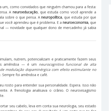
 a um, como convidados que ninguém chamou para a festa:
ensa. A
neuroeducação
, que estuda como você aprende a
ala sobre o que pensa. A
neuropolítica
, que estuda por que
que você aprendeu que é problema. E a
neuroeconomia
, que
onal — novidade que qualquer dono de mercadinho já sabia
timulam, nutrem, potencializam e praticamente fazem seus
mais amêndoa — é um
neurocognitivo funcional de alta
de modulação dopaminérgica com efeito estimulante no
. Sempre foi amêndoa e café.
u rosto para entender sua personalidade. Espera. Isso não
ente. A frenologia analisava o crânio. O neurovisagismo
te.
o cortar seu cabelo, leva em conta sua neurologia, seu estado