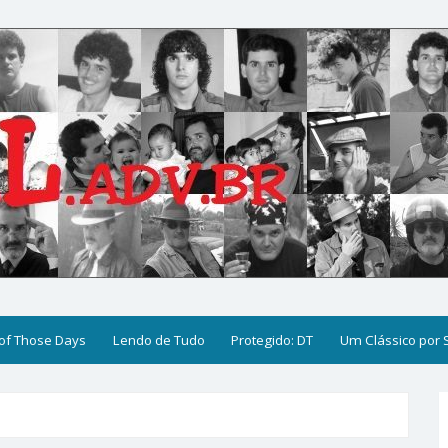
of Those Days
Lendo de Tudo
Protegido: DT
Um Clássico por