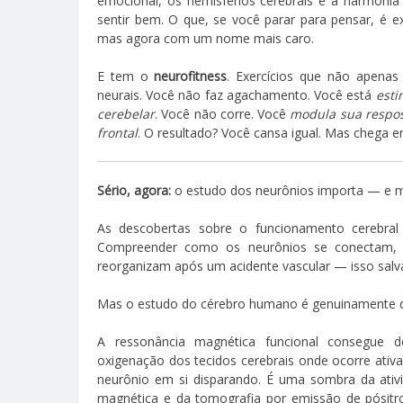
emocional, os hemisférios cerebrais e a harmonia 
sentir bem. O que, se você parar para pensar, é 
mas agora com um nome mais caro.
E tem o
neurofitness
. Exercícios que não apena
neurais. Você não faz agachamento. Você está
esti
cerebelar
. Você não corre. Você
modula sua respost
frontal
. O resultado? Você cansa igual. Mas chega e
Sério, agora:
o estudo dos neurônios importa — e m
As descobertas sobre o funcionamento cerebral 
Compreender como os neurônios se conectam,
reorganizam após um acidente vascular — isso salva
Mas o estudo do cérebro humano é genuinamente difíc
A ressonância magnética funcional consegue d
oxigenação dos tecidos cerebrais onde ocorre ati
neurônio em si disparando. É uma sombra da ativi
magnética e da tomografia por emissão de pósitr