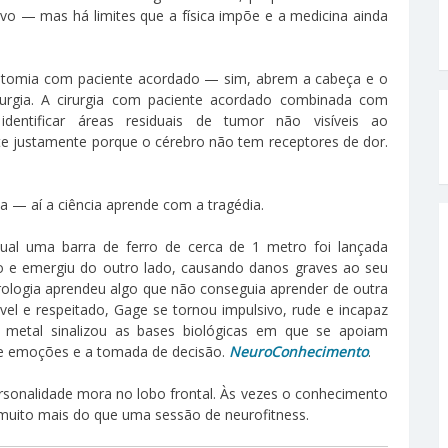
ivo — mas há limites que a física impõe e a medicina ainda
iotomia com paciente acordado — sim, abrem a cabeça e o
urgia. A cirurgia com paciente acordado combinada com
 identificar áreas residuais de tumor não visíveis ao
e justamente porque o cérebro não tem receptores de dor.
 — aí a ciência aprende com a tragédia.
al uma barra de ferro de cerca de 1 metro foi lançada
o e emergiu do outro lado, causando danos graves ao seu
neurologia aprendeu algo que não conseguia aprender de outra
el e respeitado, Gage se tornou impulsivo, rude e incapaz
 metal sinalizou as bases biológicas em que se apoiam
de emoções e a tomada de decisão.
NeuroConhecimento
.
sonalidade mora no lobo frontal. Às vezes o conhecimento
uito mais do que uma sessão de neurofitness.