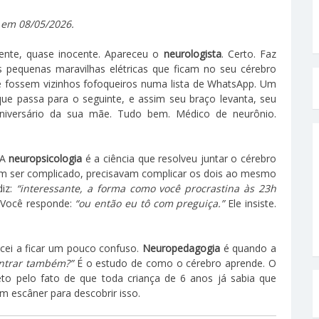
em 08/05/2026.
ente, quase inocente. Apareceu o
neurologista
. Certo. Faz
 pequenas maravilhas elétricas que ficam no seu cérebro
fossem vizinhos fofoqueiros numa lista de WhatsApp. Um
ue passa para o seguinte, e assim seu braço levanta, seu
niversário da sua mãe. Tudo bem. Médico de neurônio.
 A
neuropsicologia
é a ciência que resolveu juntar o cérebro
ser complicado, precisavam complicar os dois ao mesmo
diz:
“interessante, a forma como você procrastina às 23h
Você responde:
“ou então eu tô com preguiça.”
Ele insiste.
cei a ficar um pouco confuso.
Neuropedagogia
é quando a
ntrar também?”
É o estudo de como o cérebro aprende. O
o pelo fato de que toda criança de 6 anos já sabia que
 escâner para descobrir isso.