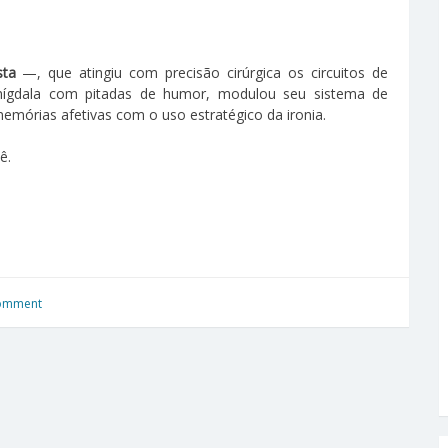
sta
—, que atingiu com precisão cirúrgica os circuitos de
amígdala com pitadas de humor, modulou seu sistema de
órias afetivas com o uso estratégico da ironia.
ê.
comment