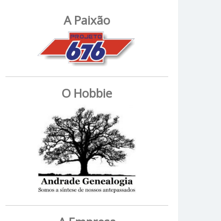
A Paixão
O Hobbie