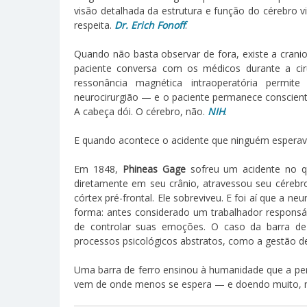
visão detalhada da estrutura e função do cérebro v
respeita.
Dr. Erich Fonoff
.
Quando não basta observar de fora, existe a cran
paciente conversa com os médicos durante a cir
ressonância magnética intraoperatória permite
neurocirurgião — e o paciente permanece conscient
A cabeça dói. O cérebro, não.
NIH
.
E quando acontece o acidente que ninguém esperava
Em 1848,
Phineas Gage
sofreu um acidente no qu
diretamente em seu crânio, atravessou seu cérebr
córtex pré-frontal. Ele sobreviveu. E foi aí que a 
forma: antes considerado um trabalhador responsáv
de controlar suas emoções. O caso da barra de
processos psicológicos abstratos, como a gestão 
Uma barra de ferro ensinou à humanidade que a per
vem de onde menos se espera — e doendo muito, m