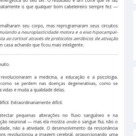
energética do seu ser. O resultado é um corte que te faz
exatamente o que qualquer bom cabeleireiro sempre fez —
s malharam seu corpo, mas reprogramaram seus circuitos
mulando a neuroplasticidade motora e o eixo hipocampal-
a ao cortisol através de protocolos aeróbicos de ativação
m casa achando que ficou mais inteligente.
uito.
revolucionaram a medicina, a educação e a psicologia.
 como se perdem nas doenças degenerativas, como se
 vidas e muda a qualidade delas.
il. Extraordinariamente difícil.
etectar pequenas alterações no fluxo sanguíneo e na
vação neuronal — mas ela mostra
onde
o sangue flui, não o
dade, não a atividade. O desenvolvimento da ressonância
ons revolucionou a imagem cerebral, proporcionando uma