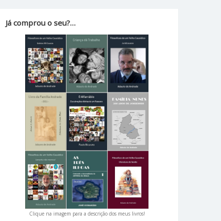
Já comprou o seu?…
Clique na imagem para a descrição dos meus livros!