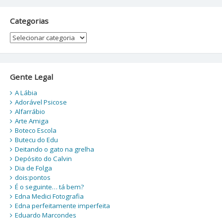
Categorias
Categorias
Gente Legal
A Lábia
Adorável Psicose
Alfarrábio
Arte Amiga
Boteco Escola
Butecu do Edu
Deitando o gato na grelha
Depósito do Calvin
Dia de Folga
dois:pontos
É o seguinte… tá bem?
Edna Medici Fotografia
Edna perfeitamente imperfeita
Eduardo Marcondes