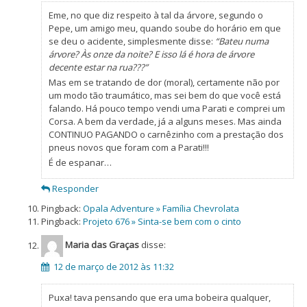
Eme, no que diz respeito à tal da árvore, segundo o
Pepe, um amigo meu, quando soube do horário em que
se deu o acidente, simplesmente disse:
“Bateu numa
árvore? Às onze da noite? E isso lá é hora de árvore
decente estar na rua???”
Mas em se tratando de dor (moral), certamente não por
um modo tão traumático, mas sei bem do que você está
falando. Há pouco tempo vendi uma Parati e comprei um
Corsa. A bem da verdade, já a alguns meses. Mas ainda
CONTINUO PAGANDO o carnêzinho com a prestação dos
pneus novos que foram com a Parati!!!
É de espanar…
Responder
Pingback:
Opala Adventure » Família Chevrolata
Pingback:
Projeto 676 » Sinta-se bem com o cinto
Maria das Graças
disse:
12 de março de 2012 às 11:32
Puxa! tava pensando que era uma bobeira qualquer,