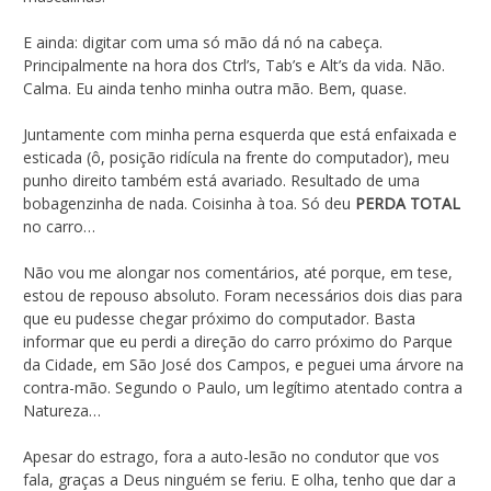
E ainda: digitar com uma só mão dá nó na cabeça.
Principalmente na hora dos Ctrl’s, Tab’s e Alt’s da vida. Não.
Calma. Eu ainda tenho minha outra mão. Bem, quase.
Juntamente com minha perna esquerda que está enfaixada e
esticada (ô, posição ridícula na frente do computador), meu
punho direito também está avariado. Resultado de uma
bobagenzinha de nada. Coisinha à toa. Só deu
PERDA TOTAL
no carro…
Não vou me alongar nos comentários, até porque, em tese,
estou de repouso absoluto. Foram necessários dois dias para
que eu pudesse chegar próximo do computador. Basta
informar que eu perdi a direção do carro próximo do Parque
da Cidade, em São José dos Campos, e peguei uma árvore na
contra-mão. Segundo o Paulo, um legítimo atentado contra a
Natureza…
Apesar do estrago, fora a auto-lesão no condutor que vos
fala, graças a Deus ninguém se feriu. E olha, tenho que dar a