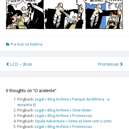
Pra ficar na história
LCD – dicas
Promessas
Navegação
de
Post
0 thoughts on “
O acidente
”
Pingback:
Legal » Blog Archive » Parque da Mônica - a
epopéia (I)
Pingback:
Legal » Blog Archive » Slow down
Pingback:
Legal » Blog Archive » Promessas
Pingback:
Opala Adventure » Sinta-se bem com o cinto
Pingback:
Legal » Blog Archive » Promessas