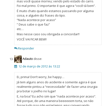
mas você quase morreu; vendo pelo estado do carro.
Foi mal primo. O importante é que agora “você tá bem”.
É muito chato quando estamos passando por alguma
coisa, e alguém diz frases do tipo.
“Nada acontece por acaso”
” Deus sabe o que faz”
etc…
Mas nesse caso sou obrigada a concordar!!
VOCÊ VAI FICAR BEM!!
Responder
Adauto
disse:
12 de março de 2012 às 13:22
Ei, prima! Don’t worry, be happy…
Já tem alguns anos do acidente e somente agora é que
realmente pintou a “necessidade” de fazer uma cirurgia
pra botar o joelho no lugar!
E, na boa? Eu acho sim que “nada acontece por acaso”.
Até porque, de uma maneira beeeeeem torta, se não
fosse tudo isso não estaríamos aqui conversando