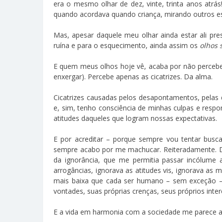
era o mesmo olhar de dez, vinte, trinta anos atr
quando acordava quando criança, mirando outros esp
Mas, apesar daquele meu olhar ainda estar ali pr
ruína e para o esquecimento, ainda assim os
olhos 
E quem meus olhos hoje vê, acaba por não perceb
enxergar). Percebe apenas as cicatrizes. Da alma.
Cicatrizes causadas pelos desapontamentos, pelas 
e, sim, tenho consciência de minhas culpas e resp
atitudes daqueles que logram nossas expectativas.
E por acreditar – porque sempre vou tentar bu
sempre acabo por me machucar. Reiteradamente. De 
da ignorância, que me permitia passar incólume a
arrogâncias, ignorava as atitudes vis, ignorava as 
mais baixa que cada ser humano – sem exceção – po
vontades, suas próprias crenças, seus próprios inter
E a vida em harmonia com a sociedade me parece a