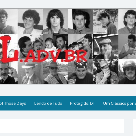
of Those Days
Lendo de Tudo
Protegido: DT
Um Clássico por