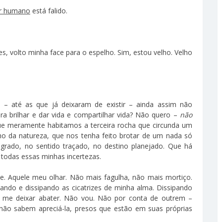
r humano
está falido.
s, volto minha face para o espelho. Sim, estou velho. Velho
 – até as que já deixaram de existir – ainda assim não
a brilhar e dar vida e compartilhar vida? Não quero –
não
ue meramente habitamos a terceira rocha que circunda um
cho da natureza, que nos tenha feito brotar de um nada só
agrado, no sentido traçado, no destino planejado. Que há
e todas essas minhas incertezas.
 ele. Aquele meu olhar. Não mais fagulha, não mais mortiço.
chando e dissipando as cicatrizes de minha alma. Dissipando
 me deixar abater. Não vou. Não por conta de outrem –
 não sabem apreciá-la, presos que estão em suas próprias