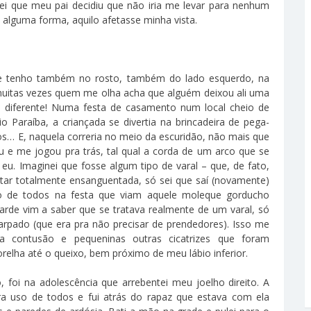
i que meu pai decidiu que não iria me levar para nenhum
e alguma forma, aquilo afetasse minha vista.
…
ue tenho também no rosto, também do lado esquerdo, na
muitas vezes quem me olha acha que alguém deixou ali uma
diferente! Numa festa de casamento num local cheio de
o Paraíba, a criançada se divertia na brincadeira de pega-
anos… E, naquela correria no meio da escuridão, não mais que
u e me jogou pra trás, tal qual a corda de um arco que se
a eu. Imaginei que fosse algum tipo de varal – que, de fato,
tar totalmente ensanguentada, só sei que saí (novamente)
ro de todos na festa que viam aquele moleque gorducho
de vim a saber que se tratava realmente de um varal, só
rpado (que era pra não precisar de prendedores). Isso me
a contusão e pequeninas outras cicatrizes que foram
lha até o queixo, bem próximo de meu lábio inferior.
foi na adolescência que arrebentei meu joelho direito. A
ra uso de todos e fui atrás do rapaz que estava com ela