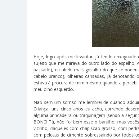
Hoje, logo após me levantar, já tendo enxaguado
sujeito que me mirava do outro lado do espelho. A
passado), o cabelo mais grisalho do que se poderi
cabelo branco), olheiras cansadas, já denotando 
estava à procura de mim mesmo quando a percebi, a
meu olho esquerdo.
Não sem um sorriso me lembrei de quando adquiri 
Criança, uns cinco anos eu acho, correndo desem
alguma brincadeira ou traquinagem (sendo a segund
BONC! Tá, não foi bem esse o barulho, mas vocês
vizinho, daqueles com chapiscão grosso, com ped
com pelotas de cimento sobressaindo por todos os