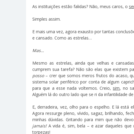
As instituições estão falidas? Não, meus caros, o
se
Simples assim.
E mais uma vez, agora exausto por tantas conclusõe
e cansado. Como as estrelas…
Mas…
Mesmo as estrelas, ainda que velhas e cansadas
cumprem sua tarefa? Não são elas que existem par
posso
– crer que somos meros frutos do acaso, q
sistema solar periférico por conta de algum capri
para que a esse nada voltemos. Creio,
sim
, no s
Alguém lá do outro lado que se ri da infantilidade d
E, derradeira, vez, olho para o espelho. E lá está
Agora ressurge pleno, vívido, sagaz, brilhando, fe
minhas dúvidas. Gritando para mim que não devo
jamais!
A vida é, sim, bela – e azar daqueles que
torpezas!