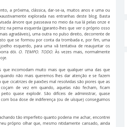
to, a próxima, clássica, dar-se-ia, muitos anos e uma ou
exaustivamente explorada nas entranhas deste blog. Basta
visada árvore que passeava no meio da rua lá pelas onze e
riz na perna esquerda (garanto-lhes que ver o próprio osso
mais agradáveis), uma outra no pulso direito, decorrente de
isto que se formou por conta da trombada e, por fim, uma
 joelho esquerdo, para uma vã tentativa de reaujuntar os
porra dói.
O. TEMPO. TODO.
Às vezes mais, normalmente
oje.
tas que incomodam muito mais que qualquer uma das que
am quando não mais queremos lhes dar atenção e se fazem
que cicatrizes de paixões mal resolvidas são piores que as
e coçam de vez em quando, aquelas não fecham, ficam
to quase explodir. São difíceis de administrar, quase
 com boa dose de indiferença (ou de uísque) conseguimos
chando tão imperfeito quanto poderia me achar, encontrei
meu próprio olhar que, mesmo nitidamente cansado, ainda