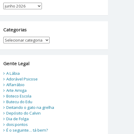
Arquivos
Categorias
Categorias
Gente Legal
A Lábia
Adorável Psicose
Alfarrábio
Arte Amiga
Boteco Escola
Butecu do Edu
Deitando o gato na grelha
Depósito do Calvin
Dia de Folga
dois:pontos
É o seguinte… tá bem?