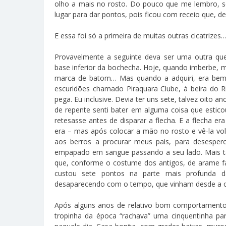
olho a mais no rosto. Do pouco que me lembro, se
lugar para dar pontos, pois ficou com receio que, d
E essa foi só a primeira de muitas outras cicatrizes
Provavelmente a seguinte deva ser uma outra q
base inferior da bochecha. Hoje, quando imberbe, 
marca de batom… Mas quando a adquiri, era bem 
escuridões chamado Piraquara Clube, à beira do Ri
pega. Eu inclusive. Devia ter uns sete, talvez oito 
de repente senti bater em alguma coisa que estico
retesasse antes de disparar a flecha. E a flecha er
era – mas após colocar a mão no rosto e vê-la vol
aos berros a procurar meus pais, para desespe
empapado em sangue passando a seu lado. Mais tar
que, conforme o costume dos antigos, de arame fa
custou sete pontos na parte mais profunda d
desaparecendo com o tempo, que vinham desde a ore
Após alguns anos de relativo bom comportamento, 
tropinha da época “rachava” uma cinquentinha pa