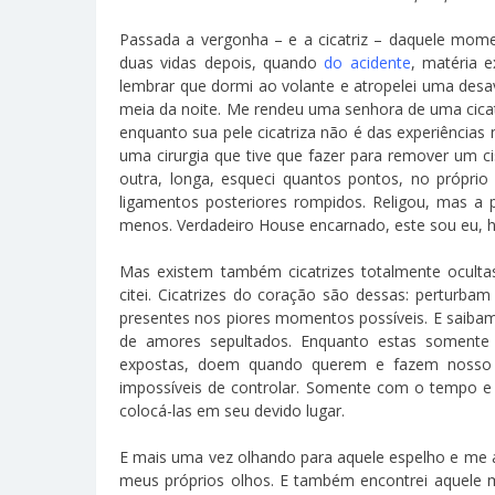
Passada a vergonha – e a cicatriz – daquele momen
duas vidas depois, quando
do acidente
, matéria 
lembrar que dormi ao volante e atropelei uma desa
meia da noite. Me rendeu uma senhora de uma cicat
enquanto sua pele cicatriza não é das experiências 
uma cirurgia que tive que fazer para remover um c
outra, longa, esqueci quantos pontos, no próprio
ligamentos posteriores rompidos. Religou, mas a 
menos. Verdadeiro House encarnado, este sou eu, h
Mas existem também cicatrizes totalmente ocul
citei. Cicatrizes do coração são dessas: perturb
presentes nos piores momentos possíveis. E saibam 
de amores sepultados. Enquanto estas soment
expostas, doem quando querem e fazem nosso pei
impossíveis de controlar. Somente com o tempo e
colocá-las em seu devido lugar.
E mais uma vez olhando para aquele espelho e me a
meus próprios olhos. E também encontrei aquele 