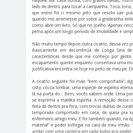
naquele dia. Casa bonita, com grades baixas, muro
lado de dentro para tocar a campainha. Toca, toca
que entrei foi o mesmo jeito que resolvi sair: pu
quando me arremessei por sobre a gradezinha enfie
como abrir um livro. Só que no joelho. Apenas cinc
perna após um longo período de imobilidade é sim
Não muito tempo depois outra cicatriz, dessa vez p
Basicamente em decorrência de Longa Sina de
características desde que me conheço por gente
escapamento quente enquanto consertava uma moto
justificativa encontra-se hoje no peito de meu pé. De
A cicatriz seguinte foi mais “bem comportada”, 
cisto cóccix lombar, uma espécie de espinha etern
lá na porta do… Bem, vocês sabem onde. Uma porca
se esprema a maldita espinha. A remoção desse co
feita de dentro pra fora, com trocas diárias de cur
temporada comportado em casa, de quina pra lua
enfermeiro amigo meu. E foi também quando, na ép
material” e poder esfregar na cara de meu irmão:
andar com uma carteira em cada bolso pra poder 