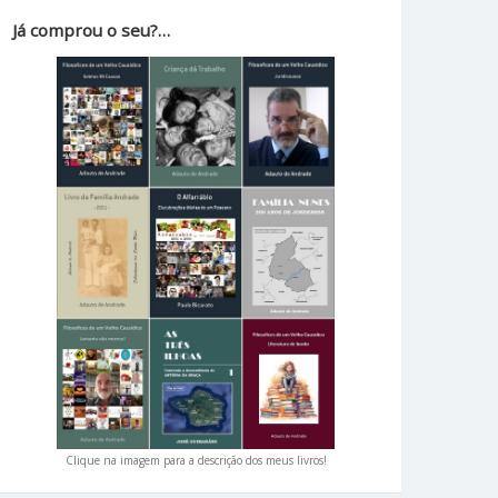
Já comprou o seu?…
Clique na imagem para a descrição dos meus livros!