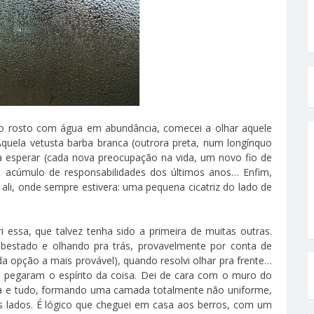
 o rosto com água em abundância, comecei a olhar aquele
quela vetusta barba branca (outrora preta, num longínquo
a esperar (cada nova preocupação na vida, um novo fio de
o acúmulo de responsabilidades dos últimos anos… Enfim,
li, onde sempre estivera: uma pequena cicatriz do lado de
essa, que talvez tenha sido a primeira de muitas outras.
bestado e olhando pra trás, provavelmente por conta de
a opção a mais provável), quando resolvi olhar pra frente…
 pegaram o espírito da coisa. Dei de cara com o muro do
ra e tudo, formando uma camada totalmente não uniforme,
 lados. É lógico que cheguei em casa aos berros, com um