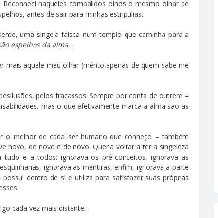
ás! Reconheci naqueles combalidos olhos o mesmo olhar de
elhos, antes de sair para minhas estripulias.
esente, uma singela faísca num templo que caminha para a
são espelhos da alma
…
er mais aquele meu olhar (mérito apenas de quem sabe me
desilusões, pelos fracassos. Sempre por conta de outrem –
onsabilidades, mas o que efetivamente marca a alma são as
scar o melhor de cada ser humano que conheço – também
novo, de novo e de novo. Queria voltar a ter a singeleza
 tudo e a todos: ignorava os pré-conceitos, ignorava as
mesquinharias, ignorava as mentiras, enfim, ignorava a parte
ssui dentro de si e utiliza para satisfazer suas próprias
esses.
lgo cada vez mais distante…