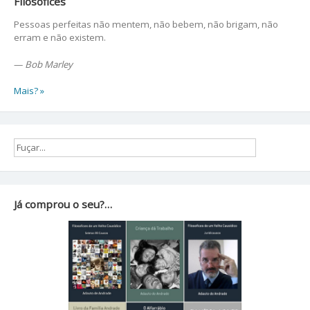
Filosofices
Pessoas perfeitas não mentem, não bebem, não brigam, não
erram e não existem.
—
Bob Marley
Mais? »
Já comprou o seu?…