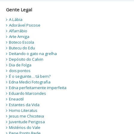
Gente Legal
A Lábia
Adorável Psicose
Alfarrábio
Arte Amiga
Boteco Escola
Butecu do Edu
Deitando o gato na grelha
Depósito do Calvin
Dia de Folga
dois:pontos
É o seguinte… tá bem?
Edna Medici Fotografia
Edna perfeitamente imperfeita
Eduardo Marcondes
Eneaotil
Estantes da Vida
Homo Literatus
Jesus me Chicoteia
Juventude Perigosa
Mistérios do Vale
Pepe Ponto Rede