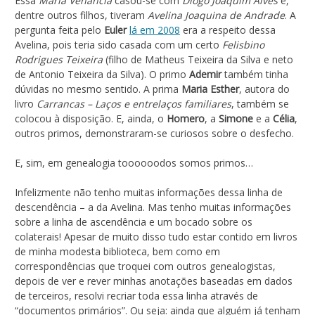
Essa
Maria Venância
casou-se com
Diogo Joaquim Alves
e,
dentre outros filhos, tiveram
Avelina Joaquina de Andrade
. A
pergunta feita pelo
Euler
lá em 2008
era a respeito dessa
Avelina, pois teria sido casada com um certo
Felisbino
Rodrigues Teixeira
(filho de Matheus Teixeira da Silva e neto
de Antonio Teixeira da Silva). O primo
Ademir
também tinha
dúvidas no mesmo sentido. A prima
Maria Esther
, autora do
livro
Carrancas – Laços e entrelaços familiares
, também se
colocou à disposição. E, ainda, o
Homero
, a
Simone
e a
Célia
,
outros primos, demonstraram-se curiosos sobre o desfecho.
E, sim, em genealogia toooooodos somos primos…
Infelizmente não tenho muitas informações dessa linha de
descendência – a da Avelina. Mas tenho muitas informações
sobre a linha de ascendência e um bocado sobre os
colaterais! Apesar de muito disso tudo estar contido em livros
de minha modesta biblioteca, bem como em
correspondências que troquei com outros genealogistas,
depois de ver e rever minhas anotações baseadas em dados
de terceiros, resolvi recriar toda essa linha através de
“documentos primários”. Ou seja: ainda que alguém já tenham