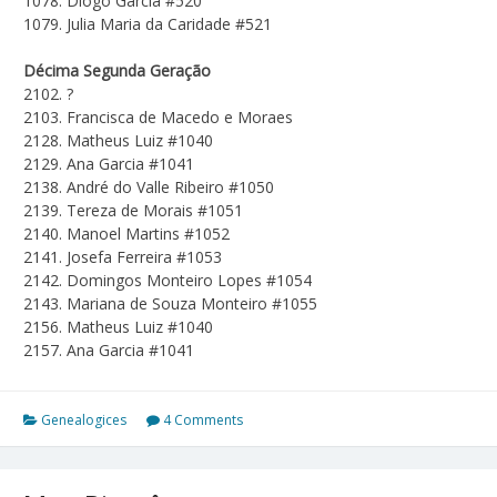
1078. Diogo Garcia #520
1079. Julia Maria da Caridade #521
Décima Segunda Geração
2102. ?
2103. Francisca de Macedo e Moraes
2128. Matheus Luiz #1040
2129. Ana Garcia #1041
2138. André do Valle Ribeiro #1050
2139. Tereza de Morais #1051
2140. Manoel Martins #1052
2141. Josefa Ferreira #1053
2142. Domingos Monteiro Lopes #1054
2143. Mariana de Souza Monteiro #1055
2156. Matheus Luiz #1040
2157. Ana Garcia #1041
Genealogices
4 Comments