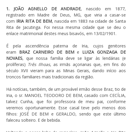
1. JOÃO AGNELLO DE ANDRADE
, nascido em 1877,
registrado em Madre de Deus, MG, que viria a casar-se
com
IRIA RITA DE BEM
, nascida em 1883 na cidade de Santa
Rita de Jacutinga. Foi nessa mesma cidade que se deu o
enlace matrimonial destes meus bisavós, em 13/02/1901.
É pela ascendência paterna de Iria, cujos genitores
eram
BRAZ CARNEIRO DE BEM
e
LUIZA GONZAGA DE
NOVAES
, que nossa família deve se ligar às lendárias (e
prolíferas)
Três Ilhoas
, as irmãs açorianas que, em fins do
século XVII vieram para as Minas Gerais, dando início aos
troncos familiares mais tradicionais da região.
Há notícias, também, de um provável irmão desse Braz, tio de
Iria, o sr. MANOEL TEODORO DE BEM, casado com CECÍLIA,
talvez Cunha, que foi professora de meu pai, conforme
veremos oportunamente. Esse casal teve pelo menos dois
filhos: JOSÉ DE BEM e GERALDO, sendo que este último
faleceu solteiro. E de bebida.