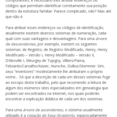
componentes, é necessário lhes atribuir endereços ou
códigos que permitam identificar corretamente sua posição
dentro da estrutura familiar. Parece complicado, não? Mas até
que não é.
Para atribuir esses endereços ou códigos de identificação,
atualmente existem diversos sistemas de numeração, cada
qual com suas vantagens e desvantagens. Para uma
árvore
de descendentes
, por exemplo, existem os seguintes
sistemas: de Registro, de Registro Modificado, Henry, Henry
Modificado – Versão I, Henry Modificado – Versão II,
D’Aboville I, Meurgey de Tupigny, Villiers/Pama,
Felizardo/Carvalho/Xavier, Hunsche, Dullius/Stemmer. Sim,
seus “inventores” modestamente lhe atribuíram o próprio
nome… Só que a descrição de cada um desses sistemas foge
ao escopo deste trabalho, pelo que recomendo a leitura de
algum dos inúmeros sites especializados em genealogia que
podem ser encontrados na Internet, nos quais poderão
encontrar a explicação didática de cada um dos sistemas.
Para uma
árvore de ascendentes
, o sistema usualmente
utilizado é a
notação de Sosa-Stradonitz
, equivocadamente