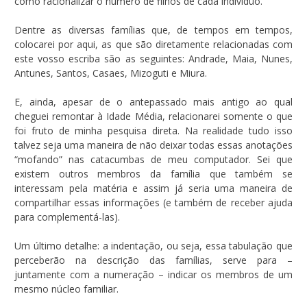
como racionalizar o número de filhos de cada indivíduo.
Dentre as diversas famílias que, de tempos em tempos,
colocarei por aqui, as que são diretamente relacionadas com
este vosso escriba são as seguintes: Andrade, Maia, Nunes,
Antunes, Santos, Casaes, Mizoguti e Miura.
E, ainda, apesar de o antepassado mais antigo ao qual
cheguei remontar à Idade Média, relacionarei somente o que
foi fruto de minha pesquisa direta. Na realidade tudo isso
talvez seja uma maneira de não deixar todas essas anotações
“mofando” nas catacumbas de meu computador. Sei que
existem outros membros da família que também se
interessam pela matéria e assim já seria uma maneira de
compartilhar essas informações (e também de receber ajuda
para complementá-las).
Um último detalhe: a indentação, ou seja, essa tabulação que
perceberão na descrição das famílias, serve para –
juntamente com a numeração – indicar os membros de um
mesmo núcleo familiar.