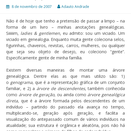
8 de novembro de 2007
Adauto Andrade
Não é de hoje que tenho a pretensão de passar a limpo – na
forma de um livro – minhas anotações genealógicas.
Siiiiiim,
ladies & gentlemen
, eu admito: sou um viciado. Um
viciado em genealogia. Enquanto muita gente coleciona selos,
figurinhas, chaveiros, revistas, carros, mulheres, ou qualquer
que seja seu objeto de desejo, eu coleciono “gente”.
Especificamente gente de minha família.
Existem diversas maneiras de montar uma árvore
genealógica. Dentre elas as que mais utilizo são: 1)
o
genograma
, que é a representação gráfica de um conjunto
familiar, e 2) a
árvore de descendentes
, também conhecida
como
árvore de geração
, ou ainda como
árvore genealógica
direta
, que é a árvore formada pelos descendentes de um
indivíduo – partindo do passado ela avança no tempo,
multiplicando-se, geração após geração, e facilita a
visualização do antepassado comum de vários indivíduos na
atualidade; sua estrutura é orgânica e aleatória, pois não há