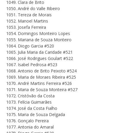
1049. Clara de Brito
1050. André do Valle Ribeiro
1051. Tereza de Morais
1052. Manoel Martins
1053. Josefa Ferreira
1054. Domingos Monteiro Lopes
1055. Mariana de Souza Monteiro
1064. Diogo Garcia #520
1065. Julia Maria da Caridade #521
1066. José Rodrigues Goulart #522
1067. Isabel Pedrosa #523
1068. Antonio de Brito Peixoto #524
1069. Maria de Moraes Ribeira #525
1070. André Martins Ferreira #526
1071. Maria de Souza Monteira #527
1072. Cristóvão da Costa
1073. Felícia Guimarães
1074. José da Costa Fialho
1075. Maria de Souza Delgada
1076. Gonçalo Pereira
1077. Antonia do Amaral