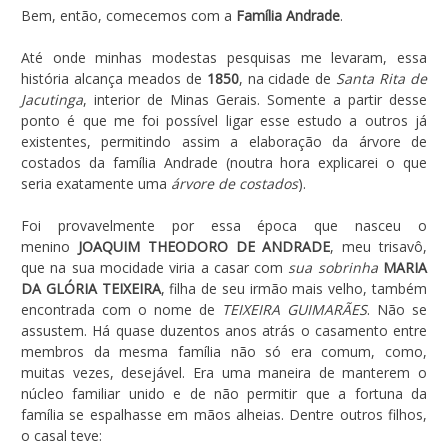
Bem, então, comecemos com a
Família Andrade
.
Até onde minhas modestas pesquisas me levaram, essa
história alcança meados de
1850
, na cidade de
Santa Rita de
Jacutinga
, interior de Minas Gerais. Somente a partir desse
ponto é que me foi possível ligar esse estudo a outros já
existentes, permitindo assim a elaboração da árvore de
costados da família Andrade (noutra hora explicarei o que
seria exatamente uma
árvore de costados
).
Foi provavelmente por essa época que nasceu o
menino
JOAQUIM THEODORO DE ANDRADE
, meu trisavô,
que na sua mocidade viria a casar com
sua sobrinha
MARIA
DA GLÓRIA TEIXEIRA
, filha de seu irmão mais velho, também
encontrada com o nome de
TEIXEIRA GUIMARÃES
. Não se
assustem. Há quase duzentos anos atrás o casamento entre
membros da mesma família não só era comum, como,
muitas vezes, desejável. Era uma maneira de manterem o
núcleo familiar unido e de não permitir que a fortuna da
família se espalhasse em mãos alheias. Dentre outros filhos,
o casal teve: