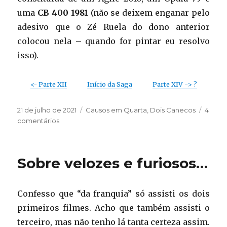
uma
CB 400 1981
(não se deixem enganar pelo
adesivo que o Zé Ruela do dono anterior
colocou nela – quando for pintar eu resolvo
isso).
<- Parte XII
Início da Saga
Parte XIV -> ?
Publicado
Categorias
21 de julho de 2021
Causos em Quarta
,
Dois Canecos
4
em
em
comentários
Motorizando
–
parte
Sobre velozes e furiosos…
XIII
(de
volta
Confesso que “da franquia” só assisti os dois
às
origens)
primeiros filmes. Acho que também assisti o
terceiro, mas não tenho lá tanta certeza assim.