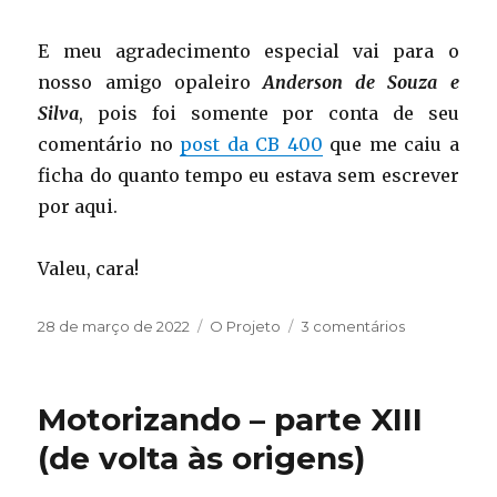
E meu agradecimento especial vai para o
nosso amigo opaleiro
Anderson de Souza e
Silva
, pois foi somente por conta de seu
comentário no
post da CB 400
que me caiu a
ficha do quanto tempo eu estava sem escrever
por aqui.
Valeu, cara!
Publicado
Categorias
em
28 de março de 2022
O Projeto
3 comentários
em
Dando
a
luz
Motorizando – parte XIII
(de
ré)
(de volta às origens)