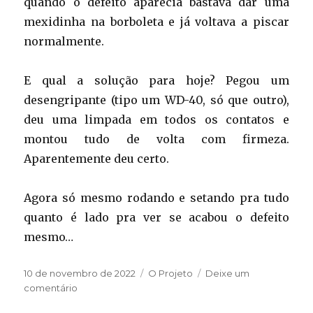
quando o defeito aparecia bastava dar uma
mexidinha na borboleta e já voltava a piscar
normalmente.
E qual a solução para hoje? Pegou um
desengripante (tipo um WD-40, só que outro),
deu uma limpada em todos os contatos e
montou tudo de volta com firmeza.
Aparentemente deu certo.
Agora só mesmo rodando e setando pra tudo
quanto é lado pra ver se acabou o defeito
mesmo…
Publicado
Categorias
10 de novembro de 2022
O Projeto
Deixe um
em
em
comentário
Descomutando