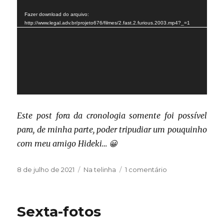
de
Fazer download do arquivo:
vídeo
http://www.legal.adv.br/projeto676/filmes/2.fast.2.furious.2003.mp4?_=1
Este post fora da cronologia somente foi possível
para, de minha parte, poder tripudiar um pouquinho
com meu amigo Hideki… 😀
Publicado
Categorias
em
8 de julho de 2021
Na telinha
1 comentário
em
Sobre
velozes
e
Sexta-fotos
furiosos…