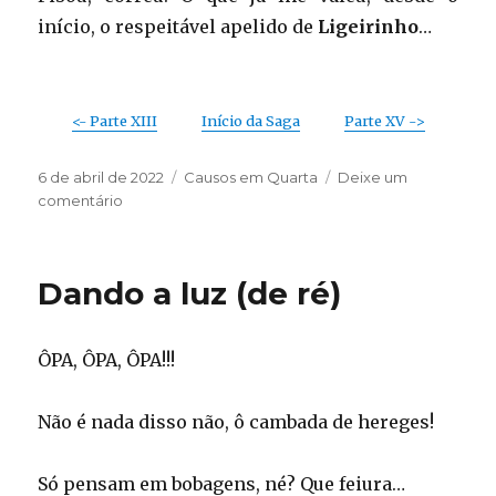
início, o respeitável apelido de
Ligeirinho
…
<- Parte XIII
Início da Saga
Parte XV ->
Publicado
Categorias
6 de abril de 2022
Causos em Quarta
Deixe um
em
em
comentário
Motorizando
–
parte
Dando a luz (de ré)
XIV
ÔPA, ÔPA, ÔPA!!!
Não é nada disso não, ô cambada de hereges!
Só pensam em bobagens, né? Que feiura…