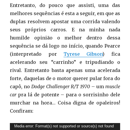
Entretanto, do pouco que assisti, uma das
melhores sequências é esta a seguir, em que as
duplas resolvem apostar uma corrida valendo
seus próprios carros. E na minha nada
humilde opinião o melhor dentro dessa
sequência se dá logo no início, quando Pearce
(interpretado por
Tyrese Gibson
) fica
acelerando seu “carrinho” e tripudiando o
rival. Entretanto basta apenas uma acelerada
forte, daquelas de o motor querer pular fora do
capô, no
Dodge Challenger R/T 1970
– um
muscle
car
pra lá de potente – para o sorrisinho dele
murchar na hora… Coisa digna de opaleiros!
Confiram:
Media error: Format(s) not supported or source(s) not found
Tocador