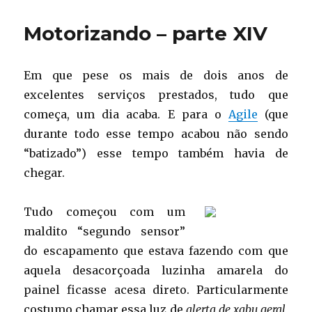
a
seta
Motorizando – parte XIV
Em que pese os mais de dois anos de
excelentes serviços prestados, tudo que
começa, um dia acaba. E para o
Agile
(que
durante todo esse tempo acabou não sendo
“batizado”) esse tempo também havia de
chegar.
Tudo começou com um
maldito “segundo sensor”
do escapamento que estava fazendo com que
aquela desacorçoada luzinha amarela do
painel ficasse acesa direto. Particularmente
costumo chamar essa luz de
alerta de xabu geral
,