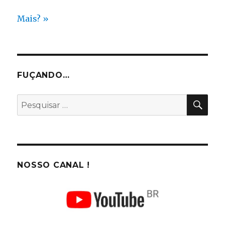
Mais? »
FUÇANDO…
PES
Pesquisar
por:
NOSSO CANAL !