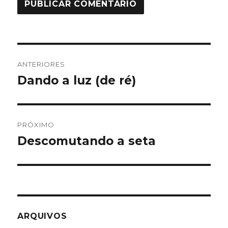
Navegação
ANTERIORES
de
Dando a luz (de ré)
Post
anterior:
Post
PRÓXIMO
Descomutando a seta
Próximo
post:
ARQUIVOS