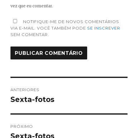
vez que eu comentar.
NOTIFIQUE-ME DE NOVOS COMENTÁRIOS
VIA E-MAIL. VOCÊ TAMBÉM PODE
SE INSCREVER
SEM COMENTAR.
Navegação
ANTERIORES
de
Sexta-fotos
Post
anterior:
Post
PRÓXIMO
Sexta-fotos
Próximo