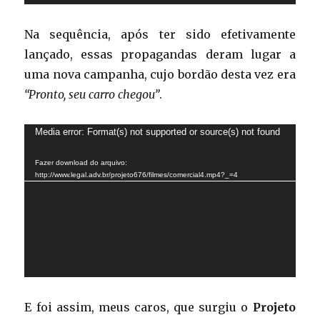
Na sequência, após ter sido efetivamente
lançado, essas propagandas deram lugar a
uma nova campanha, cujo bordão desta vez era
“Pronto, seu carro chegou”
.
Tocador
Media error: Format(s) not supported or source(s) not found
de
Fazer download do arquivo:
vídeo
http://www.legal.adv.br/projeto676/filmes/comercial4.mp4?_=4
E foi assim, meus caros, que surgiu o
Projeto