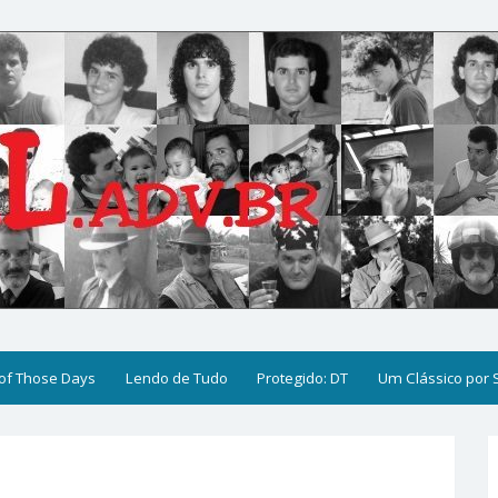
of Those Days
Lendo de Tudo
Protegido: DT
Um Clássico por