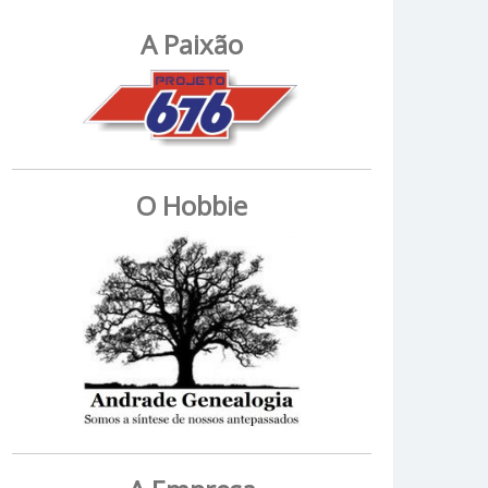
A Paixão
O Hobbie