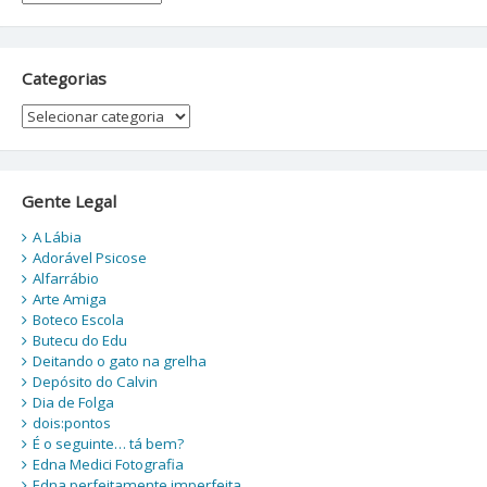
Categorias
Categorias
Gente Legal
A Lábia
Adorável Psicose
Alfarrábio
Arte Amiga
Boteco Escola
Butecu do Edu
Deitando o gato na grelha
Depósito do Calvin
Dia de Folga
dois:pontos
É o seguinte… tá bem?
Edna Medici Fotografia
Edna perfeitamente imperfeita