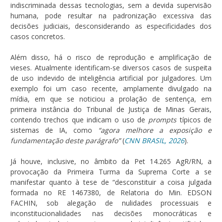
indiscriminada dessas tecnologias, sem a devida supervisão
humana, pode resultar na padronização excessiva das
decisões judiciais, desconsiderando as especificidades dos
casos concretos.
Além disso, há o risco de reprodução e amplificação de
vieses. Atualmente identificam-se diversos casos de suspeita
de uso indevido de inteligência artificial por julgadores. Um
exemplo foi um caso recente, amplamente divulgado na
mídia, em que se noticiou a prolação de sentença, em
primeira instância do Tribunal de Justiça de Minas Gerais,
contendo trechos que indicam o uso de
prompts
típicos de
sistemas de IA, como
“agora melhore a exposição e
fundamentação deste parágrafo”
(
CNN BRASIL, 2026
).
Já houve, inclusive, no âmbito da Pet 14.265 AgR/RN, a
provocação da Primeira Turma da Suprema Corte a se
manifestar quanto à tese de “desconstituir a coisa julgada
formada no RE 1467380, de Relatoria do Min. EDSON
FACHIN, sob alegação de nulidades processuais e
inconstitucionalidades nas decisões monocráticas e