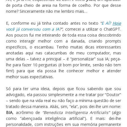
de porta cheio de areia na forma de coelho. Por que desse
nome? Sinceramente não me lembro mais…
E, conforme eu já tinha contado antes no texto
“
E AÍ?
Hoje
você já conversou com a IA
?”
, comecei a utilizar o ChatGPT.
Aos poucos fui me inteirando de toda essa coisa descobrindo
como interagir melhor com a danada, criando prompts
específicos, o escambau. Tenho muitas dicas interessantes
anotadas aqui nas catacumbas de meu computador, mas
uma delas – talvez a principal – é “personalizar” sua IA; peça-
lhe para fazer 10 perguntas (é bom por limite, senão não tem
fim!) para que ela possa lhe conhecer melhor e atender
melhor suas expectativas.
Só para ter uma ideia, depois que ficou sabendo que sou
advogado, ela passou simplesmente a me tratar por “Doutor”
– sendo que na vida real eu não faço a mínima questão de ser
tratado dessa maneira. Aliás, sim, “ela”, pois dei-lhe um nome:
BIA
, acrônimo de
“Benedicta Intelligentia Artificialis”
(algo
como “abençoada inteligência artificial”). E mais: dei-lhe
personalidade, com instruções em sua memória permanente