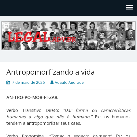
Legal
Filosofices de um Velho Causídico
Antropomorfizando a vida
7 de maio de 2026
Adauto Andrade
AN-TRO-PO-MOR-FI-ZAR.
Verbo Transitivo Direto:
“Dar forma ou características
humanas a algo que não é humano.”
Ex.: os humanos
tendem a antropomorfizar seus cães.
Verbo Pronominal:
“Tomar o aspecto humano”
. Ex.: os