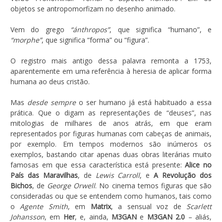
objetos se antropomorfizam no desenho animado.
Vem do grego
“ánthropos”
, que significa “humano”, e
“morphe”
, que significa “forma” ou “figura”.
O registro mais antigo dessa palavra remonta a 1753,
aparentemente em uma referência à heresia de aplicar forma
humana ao deus cristão.
Mas
desde sempre
o ser humano já está habituado a essa
prática. Que o digam as representações de “deuses”, nas
mitologias de milhares de anos atrás, em que eram
representados por figuras humanas com cabeças de animais,
por exemplo. Em tempos modernos são inúmeros os
exemplos, bastando citar apenas duas obras literárias muito
famosas em que essa característica está presente:
Alice no
País das Maravilhas
, de
Lewis Carroll
, e
A Revolução dos
Bichos
, de
George Orwell
. No cinema temos figuras que são
consideradas ou que se entendem como humanos, tais como
o
Agente Smith
, em
Matrix
, a sensual voz de
Scarlett
Johansson
, em
Her
, e, ainda,
M3GAN
e
M3GAN 2.0
– aliás,