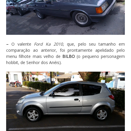
–
O valente
Ford Ka 2010
, que, pelo seu tamanho em
comparação ao anterior, foi prontamente apelidado pelo
menu filhote mais velho de
BILBO
(o pequeno personagem
hobbit, de Senhor dos Anéis).