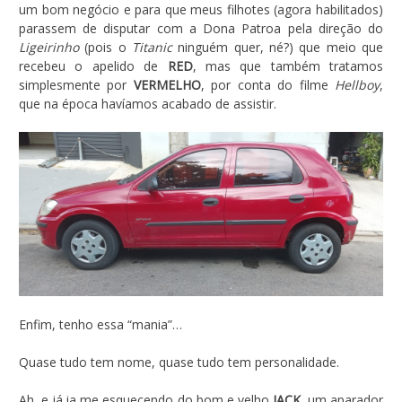
um bom negócio e para que meus filhotes (agora habilitados)
parassem de disputar com a Dona Patroa pela direção do
Ligeirinho
(pois o
Titanic
ninguém quer, né?) que meio que
recebeu o apelido de
RED
, mas que também tratamos
simplesmente por
VERMELHO
, por conta do filme
Hellboy
,
que na época havíamos acabado de assistir.
Enfim, tenho essa “mania”…
Quase tudo tem nome, quase tudo tem personalidade.
Ah, e já ia me esquecendo do bom e velho
JACK
, um aparador