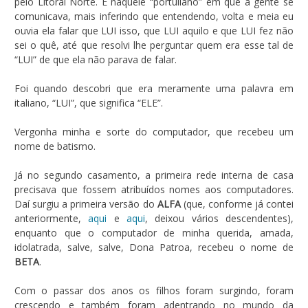
pelo Litoral Norte. E naquele “portuliano” em que a gente se
comunicava, mais inferindo que entendendo, volta e meia eu
ouvia ela falar que LUI isso, que LUI aquilo e que LUI fez não
sei o quê, até que resolvi lhe perguntar quem era esse tal de
“LUI” de que ela não parava de falar.
Foi quando descobri que era meramente uma palavra em
italiano, “LUI”, que significa “ELE”.
Vergonha minha e sorte do computador, que recebeu um
nome de batismo.
Já no segundo casamento, a primeira rede interna de casa
precisava que fossem atribuídos nomes aos computadores.
Daí surgiu a primeira versão do
ALFA
(que, conforme já contei
anteriormente,
aqui
e
aqui
, deixou vários descendentes),
enquanto que o computador de minha querida, amada,
idolatrada, salve, salve, Dona Patroa, recebeu o nome de
BETA
.
Com o passar dos anos os filhos foram surgindo, foram
crescendo e também foram adentrando no mundo da