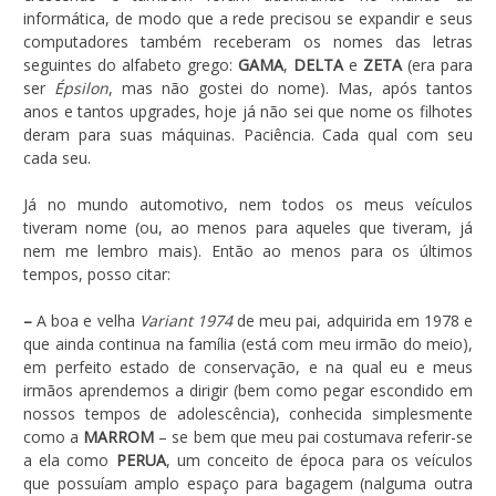
informática, de modo que a rede precisou se expandir e seus
computadores também receberam os nomes das letras
seguintes do alfabeto grego:
GAMA
,
DELTA
e
ZETA
(era para
ser
Épsilon
, mas não gostei do nome). Mas, após tantos
anos e tantos upgrades, hoje já não sei que nome os filhotes
deram para suas máquinas. Paciência. Cada qual com seu
cada seu.
Já no mundo automotivo, nem todos os meus veículos
tiveram nome (ou, ao menos para aqueles que tiveram, já
nem me lembro mais). Então ao menos para os últimos
tempos, posso citar:
–
A boa e velha
Variant 1974
de meu pai, adquirida em 1978 e
que ainda continua na família (está com meu irmão do meio),
em perfeito estado de conservação, e na qual eu e meus
irmãos aprendemos a dirigir (bem como pegar escondido em
nossos tempos de adolescência), conhecida simplesmente
como a
MARROM
– se bem que meu pai costumava referir-se
a ela como
PERUA
, um conceito de época para os veículos
que possuíam amplo espaço para bagagem (nalguma outra