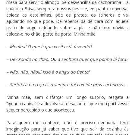
mesa para servir o almoço. Se desvencilha da cachorrinha – a
saudosa Brisa, sempre a nossos pés – e, enquanto conversa,
coloca as esteirinhas, põe os pratos, os talheres e vai
ajudando no que pode. De repente dá de cara com aquele
prato de angu esfriando sobre a pia e não tem dúvidas:
coloca-o no chão, perto da porta. Minha mãe:
– Menina! O que é que você está fazendo?
– Ué? Pondo no chão. Ou a senhora quer que ponha lá fora?
– Não, não, não!!! Isso é o angu do Bento!
– Sério? Lá na roça isso sempre foi comida pros cachorros…
Minha mãe, sem disfarçar um longo suspiro, resgata a
“iguaria canina” e a devolve à mesa, antes que meu pai tivesse
sequer percebido o que aconteceu.
Para quem me conhece, não é preciso nenhuma fértil
imaginação para já saber que tive que sair da cozinha às