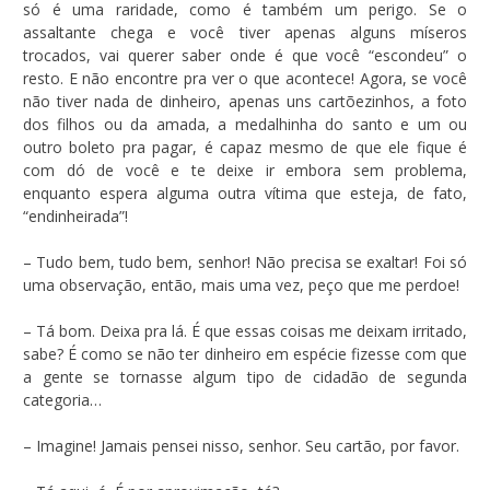
só é uma raridade, como é também um perigo. Se o
assaltante chega e você tiver apenas alguns míseros
trocados, vai querer saber onde é que você “escondeu” o
resto. E não encontre pra ver o que acontece! Agora, se você
não tiver nada de dinheiro, apenas uns cartõezinhos, a foto
dos filhos ou da amada, a medalhinha do santo e um ou
outro boleto pra pagar, é capaz mesmo de que ele fique é
com dó de você e te deixe ir embora sem problema,
enquanto espera alguma outra vítima que esteja, de fato,
“endinheirada”!
– Tudo bem, tudo bem, senhor! Não precisa se exaltar! Foi só
uma observação, então, mais uma vez, peço que me perdoe!
– Tá bom. Deixa pra lá. É que essas coisas me deixam irritado,
sabe? É como se não ter dinheiro em espécie fizesse com que
a gente se tornasse algum tipo de cidadão de segunda
categoria…
– Imagine! Jamais pensei nisso, senhor. Seu cartão, por favor.