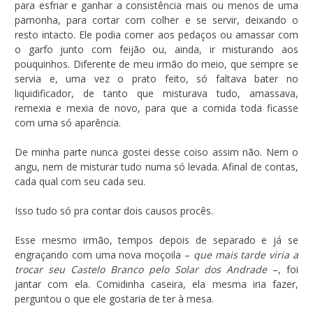
para esfriar e ganhar a consistência mais ou menos de uma
pamonha, para cortar com colher e se servir, deixando o
resto intacto. Ele podia comer aos pedaços ou amassar com
o garfo junto com feijão ou, ainda, ir misturando aos
pouquinhos. Diferente de meu irmão do meio, que sempre se
servia e, uma vez o prato feito, só faltava bater no
liquidificador, de tanto que misturava tudo, amassava,
remexia e mexia de novo, para que a comida toda ficasse
com uma só aparência.
De minha parte nunca gostei desse coiso assim não. Nem o
angu, nem de misturar tudo numa só levada. Afinal de contas,
cada qual com seu cada seu.
Isso tudo só pra contar dois causos procês.
Esse mesmo irmão, tempos depois de separado e já se
engraçando com uma nova moçoila –
que mais tarde viria a
trocar seu Castelo Branco pelo Solar dos Andrade
–, foi
jantar com ela. Comidinha caseira, ela mesma iria fazer,
perguntou o que ele gostaria de ter à mesa.