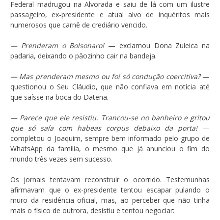
Federal madrugou na Alvorada e saiu de lá com um ilustre
passageiro, ex-presidente e atual alvo de inquéritos mais
numerosos que carnê de crediário vencido.
— Prenderam o Bolsonaro!
— exclamou Dona Zuleica na
padaria, deixando o pãozinho cair na bandeja.
— Mas prenderam mesmo ou foi só condução coercitiva?
—
questionou o Seu Cláudio, que não confiava em notícia até
que saísse na boca do Datena.
— Parece que ele resistiu. Trancou-se no banheiro e gritou
que só saía com habeas corpus debaixo da porta!
—
completou o Joaquim, sempre bem informado pelo grupo de
WhatsApp da família, o mesmo que já anunciou o fim do
mundo três vezes sem sucesso.
Os jornais tentavam reconstruir o ocorrido. Testemunhas
afirmavam que o ex-presidente tentou escapar pulando o
muro da residência oficial, mas, ao perceber que não tinha
mais o físico de outrora, desistiu e tentou negociar: