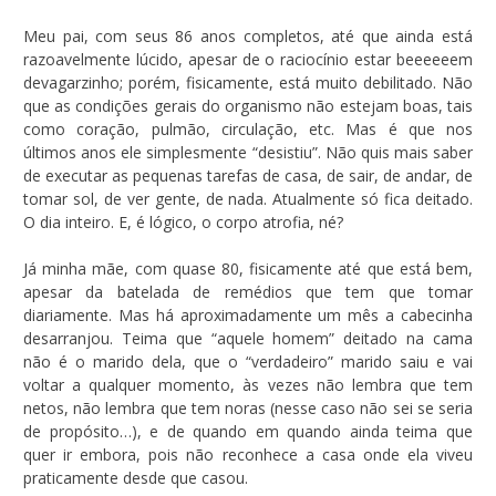
Meu pai, com seus 86 anos completos, até que ainda está
razoavelmente lúcido, apesar de o raciocínio estar beeeeeem
devagarzinho; porém, fisicamente, está muito debilitado. Não
que as condições gerais do organismo não estejam boas, tais
como coração, pulmão, circulação, etc. Mas é que nos
últimos anos ele simplesmente “desistiu”. Não quis mais saber
de executar as pequenas tarefas de casa, de sair, de andar, de
tomar sol, de ver gente, de nada. Atualmente só fica deitado.
O dia inteiro. E, é lógico, o corpo atrofia, né?
Já minha mãe, com quase 80, fisicamente até que está bem,
apesar da batelada de remédios que tem que tomar
diariamente. Mas há aproximadamente um mês a cabecinha
desarranjou. Teima que “aquele homem” deitado na cama
não é o marido dela, que o “verdadeiro” marido saiu e vai
voltar a qualquer momento, às vezes não lembra que tem
netos, não lembra que tem noras (nesse caso não sei se seria
de propósito…), e de quando em quando ainda teima que
quer ir embora, pois não reconhece a casa onde ela viveu
praticamente desde que casou.