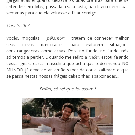
gargalhadas enquanto deixava as duas pra trás para que se
entendessem. Mas, passada a saia justa, não levou nem duas
semanas para que ela voltasse a falar comigo…
Conclusão?
Vocês, moçoilas –
pêlamôr!
– tratem de conhecer melhor
seus novos namorados para evitarem situações
constrangedoras como essas. Pois, no fundo, no fundo, nós
só temos a perder. E quando me refiro a
“nós”
, estou falando
dessa ignara casta masculina que acha que todo mundo NO
MUNDO já deve de antemão saber de cor e salteado o que
se passa nestas nossas frágeis cabecinhas apaixonadas…
Enfim, só sei que foi assim !