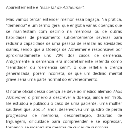
Aparentemente é
“esse tal de Alzheimer”
…
Mas vamos tentar entender melhor essa bagaça. Na prática,
“demência” é um termo geral que engloba várias doenças que
se manifestam com declínio na memória ou de outras
habilidades de pensamento suficientemente severas para
reduzir a capacidade de uma pessoa de realizar as atividades
diárias, sendo que a Doença de Alzheimer é responsável por
aproximadamente uns 70% dos casos de demência.
Antigamente a demência era incorretamente referida como
“senilidade” ou “demência senil”, o que refletia a crença
generalizada, porém incorreta, de que um declínio mental
grave seria uma parte normal do envelhecimento.
O nome oficial dessa doença se deve ao médico alemão
Alois
Alzheimer
, o primeiro a descrever a doença, ainda em 1906.
Ele estudou e publicou o caso de uma paciente, uma mulher
saudável que, aos 51 anos, desenvolveu um quadro de perda
progressiva de memória, desorientação, distúrbio de
linguagem, dificuldade para compreender e se expressar,
tornando-se incapaz até mesma de cuidar de si própria.