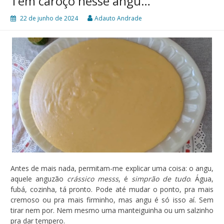
Tem caroço nesse angu…
22 de junho de 2024
Adauto Andrade
Antes de mais nada, permitam-me explicar uma coisa: o angu,
aquele anguzão
crássico messs
, é
simprão de tudo
. Água,
fubá, cozinha, tá pronto. Pode até mudar o ponto, pra mais
cremoso ou pra mais firminho, mas angu é só isso aí. Sem
tirar nem por. Nem mesmo uma manteiguinha ou um salzinho
pra dar tempero.