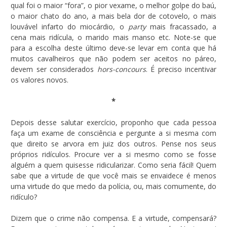
qual foi o maior “fora”, o pior vexame, o melhor golpe do baú,
o maior chato do ano, a mais bela dor de cotovelo, o mais
louvável infarto do miocárdio, o
party
mais fracassado, a
cena mais ridícula, o marido mais manso etc. Note-se que
para a escolha deste último deve-se levar em conta que há
muitos cavalheiros que não podem ser aceitos no páreo,
devem ser considerados
hors-concours
. É preciso incentivar
os valores novos.
*
Depois desse salutar exercício, proponho que cada pessoa
faça um exame de consciência e pergunte a si mesma com
que direito se arvora em juiz dos outros. Pense nos seus
próprios ridículos. Procure ver a si mesmo como se fosse
alguém a quem quisesse ridicularizar. Como seria fácil! Quem
sabe que a virtude de que você mais se envaidece é menos
uma virtude do que medo da polícia, ou, mais comumente, do
ridículo?
Dizem que o crime não compensa. E a virtude, compensará?