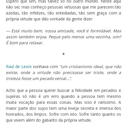
Espero que sim, mas talvez só no outro mundo. Neste aqui
não sei; mas conheço pessoas virtuosas que me parecem tão
azedas, tão infelizes, tão entediadas, tão sem graça com a
própria virtude que dão vontade da gente dizer:
— Está muito bem, nossa amizade, você é formidável. Mas
assim também enjoa. Peque pelo menos uma vezinha, sim?
É bom para relaxar.
*
Raul de Leoni
sonhava com
“um cristianismo ideal, que não
existe, onde a virtude não precisasse ser triste, onde a
tristeza fosse um pecado venial…”
.
Acho que a pessoa querer buscar a felicidade em pecados e
sujeiras só não é um erro quando a pessoa tem mesmo
muita vocação para essas coisas. Mas isso é raríssimo. A
maior parte dos sujos tem uma inveja secreta e imensa dos
honrados, dos limpos. Sofre com isto. Sofre tanto quanto os
que vivem além do gabarito da própria virtude.