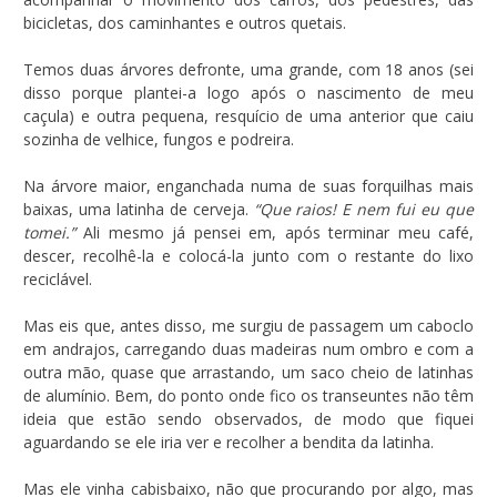
bicicletas, dos caminhantes e outros quetais.
Temos duas árvores defronte, uma grande, com 18 anos (sei
disso porque plantei-a logo após o nascimento de meu
caçula) e outra pequena, resquício de uma anterior que caiu
sozinha de velhice, fungos e podreira.
Na árvore maior, enganchada numa de suas forquilhas mais
baixas, uma latinha de cerveja.
“Que raios! E nem fui eu que
tomei.”
Ali mesmo já pensei em, após terminar meu café,
descer, recolhê-la e colocá-la junto com o restante do lixo
reciclável.
Mas eis que, antes disso, me surgiu de passagem um caboclo
em andrajos, carregando duas madeiras num ombro e com a
outra mão, quase que arrastando, um saco cheio de latinhas
de alumínio. Bem, do ponto onde fico os transeuntes não têm
ideia que estão sendo observados, de modo que fiquei
aguardando se ele iria ver e recolher a bendita da latinha.
Mas ele vinha cabisbaixo, não que procurando por algo, mas