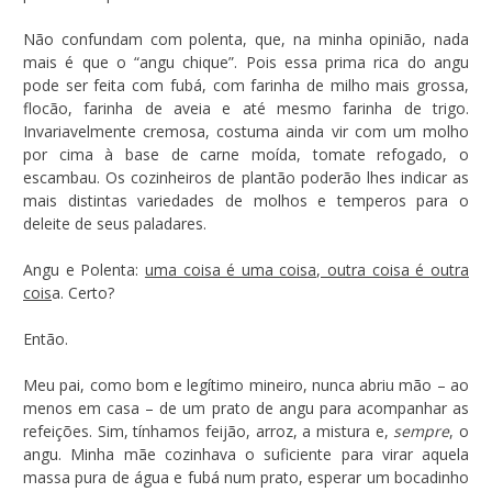
Não confundam com polenta, que, na minha opinião, nada
mais é que o “angu chique”. Pois essa prima rica do angu
pode ser feita com fubá, com farinha de milho mais grossa,
flocão, farinha de aveia e até mesmo farinha de trigo.
Invariavelmente cremosa, costuma ainda vir com um molho
por cima à base de carne moída, tomate refogado, o
escambau. Os cozinheiros de plantão poderão lhes indicar as
mais distintas variedades de molhos e temperos para o
deleite de seus paladares.
Angu e Polenta:
uma coisa é uma coisa, outra coisa é outra
cois
a. Certo?
Então.
Meu pai, como bom e legítimo mineiro, nunca abriu mão – ao
menos em casa – de um prato de angu para acompanhar as
refeições. Sim, tínhamos feijão, arroz, a mistura e,
sempre
, o
angu. Minha mãe cozinhava o suficiente para virar aquela
massa pura de água e fubá num prato, esperar um bocadinho