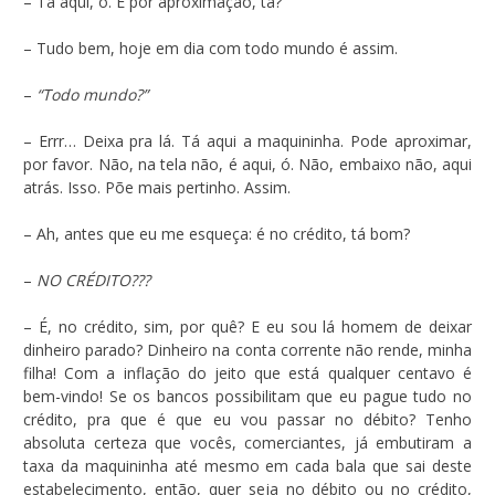
– Tá aqui, ó. É por aproximação, tá?
– Tudo bem, hoje em dia com todo mundo é assim.
–
“Todo mundo?”
– Errr… Deixa pra lá. Tá aqui a maquininha. Pode aproximar,
por favor. Não, na tela não, é aqui, ó. Não, embaixo não, aqui
atrás. Isso. Põe mais pertinho. Assim.
– Ah, antes que eu me esqueça: é no crédito, tá bom?
–
NO CRÉDITO???
– É, no crédito, sim, por quê? E eu sou lá homem de deixar
dinheiro parado? Dinheiro na conta corrente não rende, minha
filha! Com a inflação do jeito que está qualquer centavo é
bem-vindo! Se os bancos possibilitam que eu pague tudo no
crédito, pra que é que eu vou passar no débito? Tenho
absoluta certeza que vocês, comerciantes, já embutiram a
taxa da maquininha até mesmo em cada bala que sai deste
estabelecimento, então, quer seja no débito ou no crédito,