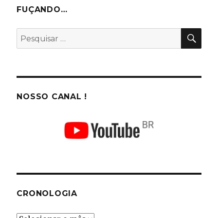
FUÇANDO…
PES
Pesquisar
por:
NOSSO CANAL !
CRONOLOGIA