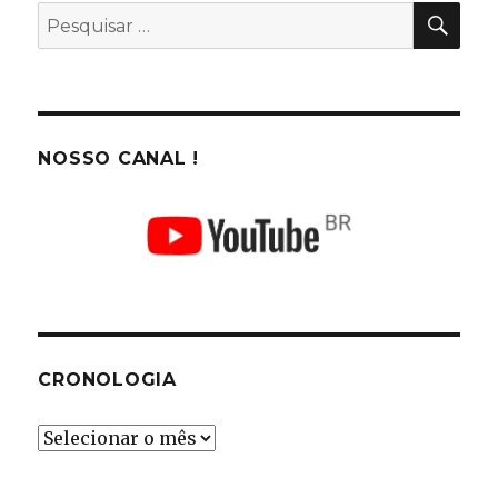
PES
Pesquisar
por:
NOSSO CANAL !
CRONOLOGIA
Cronologia