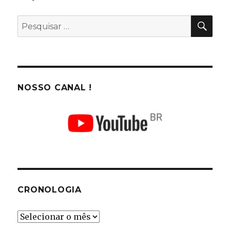
PES
Pesquisar
por:
NOSSO CANAL !
CRONOLOGIA
Cronologia