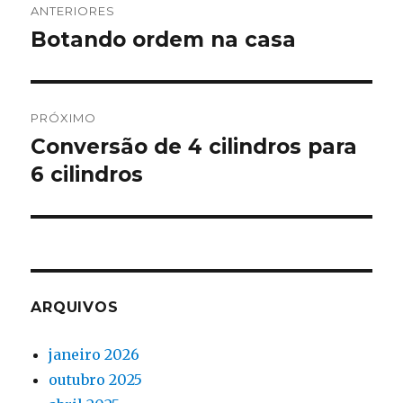
ANTERIORES
de
Botando ordem na casa
Post
anterior:
Post
PRÓXIMO
Conversão de 4 cilindros para
Próximo
post:
6 cilindros
ARQUIVOS
janeiro 2026
outubro 2025