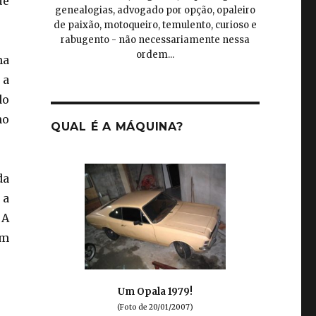
ue
genealogias, advogado por opção, opaleiro
de paixão, motoqueiro, temulento, curioso e
rabugento - não necessariamente nessa
ordem...
ma
 a
do
mo
QUAL É A MÁQUINA?
da
 a
 A
em
Um Opala 1979!
(Foto de 20/01/2007)