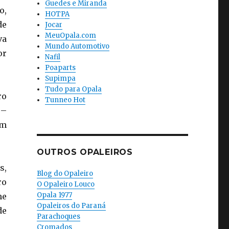
Guedes e Miranda
o,
HOTPA
de
Jocar
MeuOpala.com
va
Mundo Automotivo
or
Nafil
Poaparts
Supimpa
Tudo para Opala
ro
Tunneo Hot
 –
em
OUTROS OPALEIROS
s,
Blog do Opaleiro
ro
O Opaleiro Louco
Opala 1977
me
Opaleiros do Paraná
de
Parachoques
Cromados