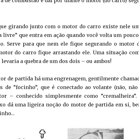
ra de combustão e daí por diante o motor (do carro) seg
que girando junto com o motor do carro existe nele u
a livre” que entra em ação quando você volta um pouco
to. Serve para que nem ele fique segurando o motor 
otor do carro fique arrastando ele. Uma situação co
 levaria a quebra de um dos dois – ou ambos!
tor de partida há uma engrenagem, gentilmente chama
 de “focinho”, que é conectado ao volante (não, não
tor – conhecido simplesmente como “cremalheira”.
ixo dá uma ligeira noção do motor de partida em si, b
cinho…