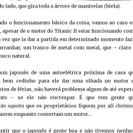
 lado, que gira toda a árvore de manivelas (biela).
ado o funcionamento básico da coisa, vamos ao caso 
e, apesar de o motor do Titanic II estar funcionando co
a vez que ia dar a partida em determinado momento faz
arranhar, um tranco de metal com metal, que – claro
uco natural.
um japonês de uma autoelétrica próxima de casa q
lá bem cedinho para ele dar uma olhada no motor 
stou de férias, não haverá problema algum de até esper
onto – se ele não encrespar. É que tem gente q
ão suporta
que os proprietários fiquem por ali
cheiran
s fazem enquanto consertam um motor…
ntir que o japonês é gente boa e não tivemos nenh