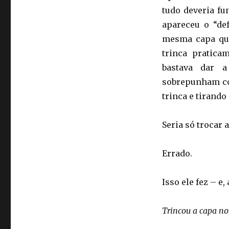
tudo deveria fu
apareceu o “def
mesma capa que 
trinca pratica
bastava dar a
sobrepunham co
trinca e tirando
Seria só trocar a
Errado.
Isso ele fez – e
Trincou a capa 