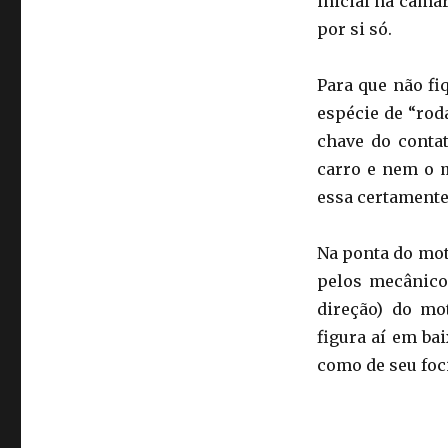
inicial na câma
por si só.
Para que não fi
espécie de “rod
chave do conta
carro e nem o m
essa certamente
Na ponta do mo
pelos mecânicos
direção) do mo
figura aí em ba
como de seu fo