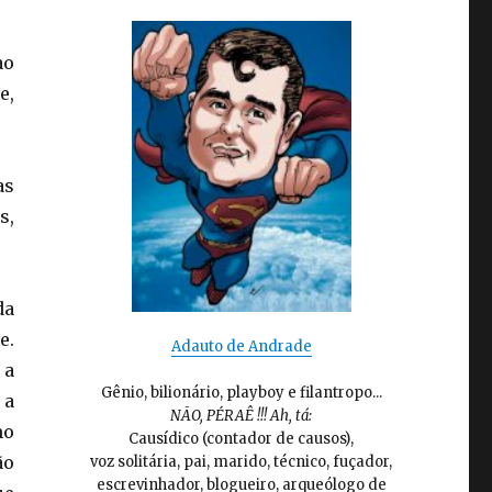
ao
e,
as
s,
da
e.
Adauto de Andrade
 a
Gênio, bilionário, playboy e filantropo...
 a
NÃO, PÉRAÊ !!! Ah, tá:
mo
Causídico (contador de causos),
ão
voz solitária, pai, marido, técnico, fuçador,
escrevinhador, blogueiro, arqueólogo de