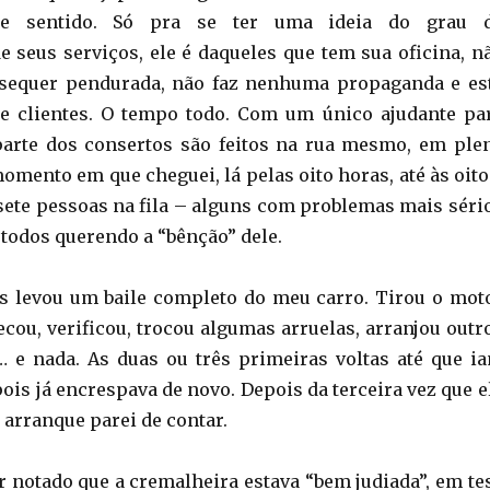
se sentido. Só pra se ter uma ideia do grau 
de seus serviços, ele é daqueles que tem sua oficina, n
sequer pendurada, não faz nenhuma propaganda e es
e clientes. O tempo todo. Com um único ajudante pa
 parte dos consertos são feitos na rua mesmo, em ple
omento em que cheguei, lá pelas oito horas, até às oito
sete pessoas na fila – alguns com problemas mais séri
 todos querendo a “bênção” dele.
s levou um baile completo do meu carro. Tirou o mot
ecou, verificou, trocou algumas arruelas, arranjou outr
… e nada. As duas ou três primeiras voltas até que i
ois já encrespava de novo. Depois da terceira vez que e
 arranque parei de contar.
er notado que a cremalheira estava “bem judiada”, em te