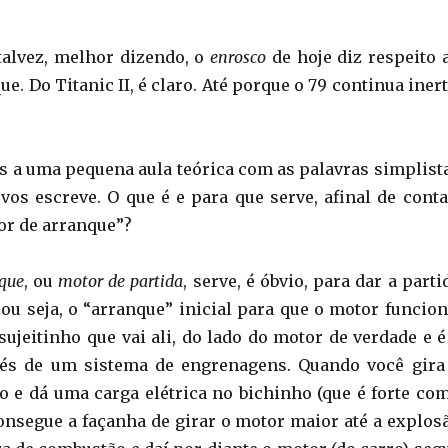
 talvez, melhor dizendo, o
enrosco
de hoje diz respeito 
e. Do Titanic II, é claro. Até porque o 79 continua inert
 a uma pequena aula teórica com as palavras simplist
 vos escreve. O que é e para que serve, afinal de conta
tor de arranque”?
que
, ou
motor de partida
, serve, é óbvio, para dar a parti
 ou seja, o “arranque” inicial para que o motor funcion
sujeitinho que vai ali, do lado do motor de verdade e é
avés de um sistema de engrenagens. Quando você gira
o e dá uma carga elétrica no bichinho (que é forte co
onsegue a façanha de girar o motor maior até a explos