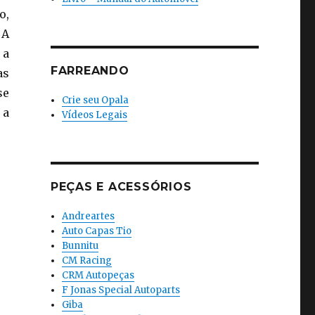
o,
 A
 a
FARREANDO
as
se
Crie seu Opala
 a
Vídeos Legais
PEÇAS E ACESSÓRIOS
Andreartes
Auto Capas Tio
Bunnitu
CM Racing
CRM Autopeças
F Jonas Special Autoparts
Giba