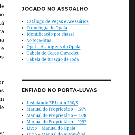
de
JOGADO NO ASSOALHO
ão
Catálogo de Peças e Acessórios
tá
Cronologia do Opala
ra
Identificação por chassi
na
No toca-fitas
Opel – As origens do Opala
 e
Tabela de Cores Chevrolet
os
Tabela de furação de roda
or
os
ENFIADO NO PORTA-LUVAS
am
Instalando EFI num 250/S
le
Manual do Proprietário – 1974
Manual do Proprietário – 1978
Manual do Proprietário – 1992
Livro – Manual do Opala
se
Livro – Manual do Automóvel