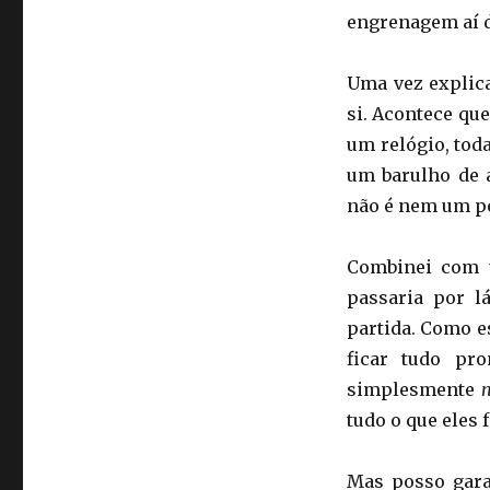
engrenagem aí do
Uma vez explic
si. Acontece qu
um relógio, tod
um barulho de 
não é nem um po
Combinei com 
passaria por 
partida. Como e
ficar tudo pr
simplesmente
n
tudo o que ele
Mas posso gara