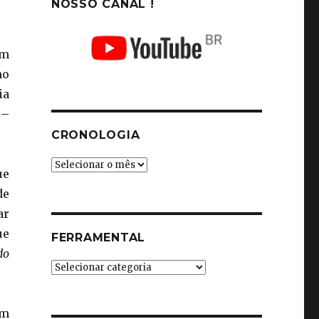
NOSSO CANAL !
em
mo
ia
 –
CRONOLOGIA
Cronologia
ue
de
ar
ue
FERRAMENTAL
do
Ferramental
um