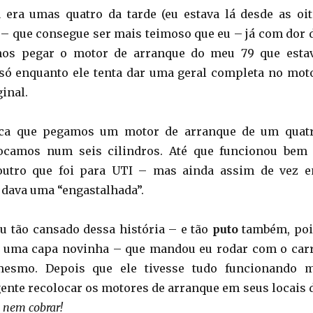
á era umas quatro da tarde (eu estava lá desde as oit
 – que consegue ser mais teimoso que eu – já com dor 
mos pegar o motor de arranque do meu 79 que esta
ó enquanto ele tenta dar uma geral completa no mot
inal.
fica que pegamos um motor de arranque de um quat
locamos num seis cilindros. Até que funcionou bem
outro que foi para UTI – mas ainda assim de vez 
dava uma “engastalhada”.
ou tão cansado dessa história – e tão
puto
também, poi
u uma capa novinha – que mandou eu rodar com o car
 mesmo. Depois que ele tivesse tudo funcionando 
ente recolocar os motores de arranque em seus locais 
 nem cobrar!