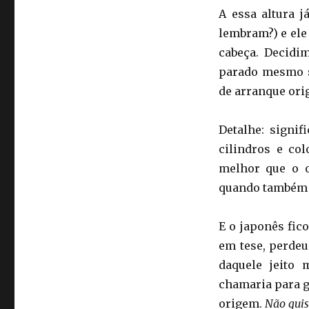
A essa altura j
lembram?) e ele
cabeça. Decidi
parado mesmo s
de arranque orig
Detalhe: signi
cilindros e co
melhor que o 
quando também 
E o japonês fic
em tese, perde
daquele jeito
chamaria para g
origem.
Não quis