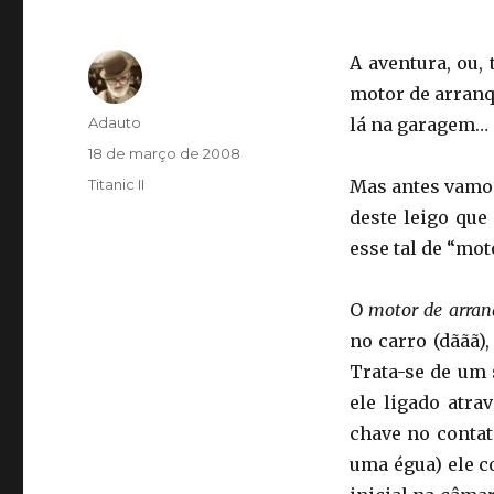
A aventura, ou,
motor de arranqu
Autor
Adauto
lá na garagem…
Publicado
18 de março de 2008
em
Categorias
Titanic II
Mas antes vamos
deste leigo que
esse tal de “mo
O
motor de arran
no carro (dããã),
Trata-se de um 
ele ligado atr
chave no contat
uma égua) ele c