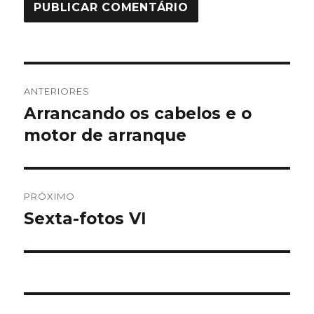
Navegação
ANTERIORES
de
Arrancando os cabelos e o
Post
anterior:
motor de arranque
Post
PRÓXIMO
Sexta-fotos VI
Próximo
post: