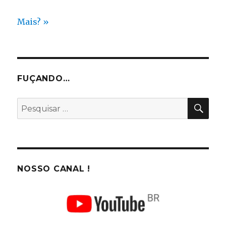
Mais? »
FUÇANDO…
PES
Pesquisar
por:
NOSSO CANAL !