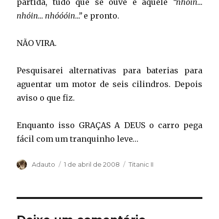
partida, tudo que se ouve é aquele
“nhóin…
nhóin… nhóóóin…”
e pronto.
NÃO VIRA.
Pesquisarei alternativas para baterias para
aguentar um motor de seis cilindros. Depois
aviso o que fiz.
Enquanto isso GRAÇAS A DEUS o carro pega
fácil com um tranquinho leve…
Autor
Publicado
Categorias
Adauto
1 de abril de 2008
Titanic II
em