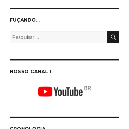
FUÇANDO…
PES
Pesquisar
por:
NOSSO CANAL !
CRONOLOGIA