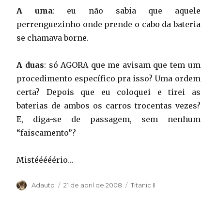
A uma
: eu não sabia que aquele
perrenguezinho onde prende o cabo da bateria
se chamava borne.
A duas
: só AGORA que me avisam que tem um
procedimento específico pra isso? Uma ordem
certa? Depois que eu coloquei e tirei as
baterias de ambos os carros trocentas vezes?
E, diga-se de passagem, sem nenhum
“faiscamento”?
Mistééééério…
Autor
Publicado
Categorias
Adauto
21 de abril de 2008
Titanic II
em