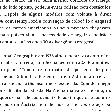
is ao centro da via, teria melhor controle do tráfego
se do lado oposto, poderia evitar colisão com obstáculos
. Depois de alguns modelos com volante à direit
8 com Henry Ford a convenção de colocá-lo à esquerd
e os carros americanos ou seus projetos chegavam
 mais países viam a necessidade de seguir o padrão 
o entanto, até os anos 30 a divergência era geral.
tional Geographic em 1936 ainda mostrava a dominânc
 sobre a direita, com 60 países contra 43. E apontava
uropeus: “Considere um motorista que tente dirigir 
a pelos Dolomites. Ele começa em Aslo pela direita a
eira sueca. Então assume a esquerda. Quando chega
a à direita da estrada. Na Alemanha vale o mesmo, m
squerda na Tchecoslováquia. E, assim que se acostuma
se lado na Áustria, tem de mostrar nervos de aço pa