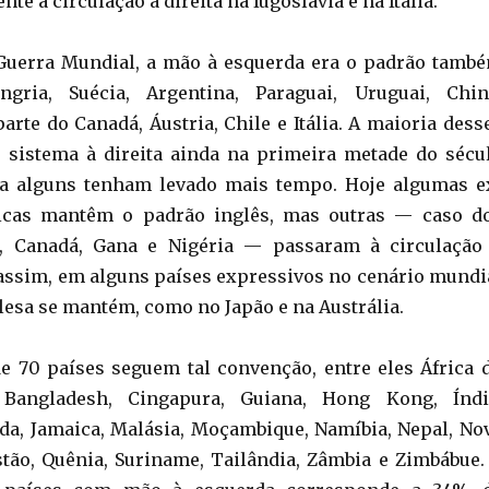
e à circulação à direita na Iugoslávia e na Itália.”
 Guerra Mundial, a mão à esquerda era o padrão tamb
gria, Suécia, Argentina, Paraguai, Uruguai, Chin
arte do Canadá, Áustria, Chile e Itália. A maioria dess
 sistema à direita ainda na primeira metade do sécu
a alguns tenham levado mais tempo. Hoje algumas e
nicas mantêm o padrão inglês, mas outras — caso d
, Canadá, Gana e Nigéria — passaram à circulação
assim, em alguns países expressivos no cenário mundi
glesa se mantém, como no Japão e na Austrália.
de 70 países seguem tal convenção, entre eles África 
 Bangladesh, Cingapura, Guiana, Hong Kong, Índi
nda, Jamaica, Malásia, Moçambique, Namíbia, Nepal, No
stão, Quênia, Suriname, Tailândia, Zâmbia e Zimbábue.