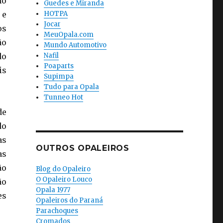
no
Guedes e Miranda
 e
HOTPA
Jocar
os
MeuOpala.com
ão
Mundo Automotivo
do
Nafil
Poaparts
is
Supimpa
Tudo para Opala
Tunneo Hot
de
do
as
OUTROS OPALEIROS
as
ão
Blog do Opaleiro
O Opaleiro Louco
ão
Opala 1977
es
Opaleiros do Paraná
Parachoques
Cromados