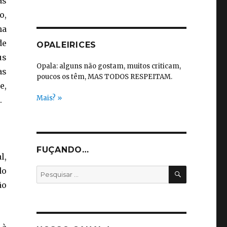
as
o,
ha
de
OPALEIRICES
us
Opala: alguns não gostam, muitos criticam,
as
poucos os têm, MAS TODOS RESPEITAM.
e,
Mais? »
.
FUÇANDO…
l,
PESQUISA
do
Pesquisar
por:
ão