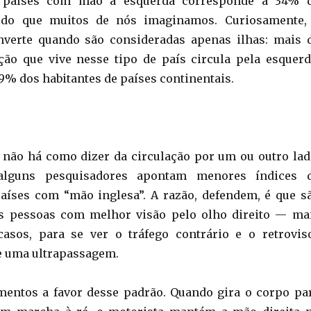
 países com mão à esquerda corresponde a 34% 
 do que muitos de nós imaginamos. Curiosamente,
nverte quando são consideradas apenas ilhas: mais 
ão que vive nesse tipo de país circula pela esquerd
9% dos habitantes de países continentais.
 não há como dizer da circulação por um ou outro lad
alguns pesquisadores apontam menores índices 
aíses com “mão inglesa”. A razão, defendem, é que s
 pessoas com melhor visão pelo olho direito — ma
casos, para se ver o tráfego contrário e o retrovis
e uma ultrapassagem.
mentos a favor desse padrão. Quando gira o corpo pa