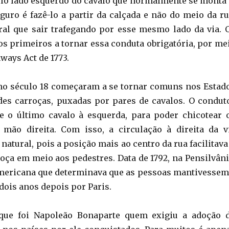
elo lado esquerdo do cavalo que normalmente se monta 
uro é fazê-lo a partir da calçada e não do meio da ru
al que sair trafegando por esse mesmo lado da via. 
os primeiros a tornar essa conduta obrigatória, por me
ways Act de 1773.
 no século 18 começaram a se tornar comuns nos Estad
es carroças, puxadas por pares de cavalos. O condut
e o último cavalo à esquerda, para poder chicotear 
mão direita. Com isso, a circulação à direita da v
natural, pois a posição mais ao centro da rua facilitava
roça em meio aos pedestres. Data de 1792, na Pensilvâni
americana que determinava que as pessoas mantivessem
 dois anos depois por Paris.
que foi Napoleão Bonaparte quem exigiu a adoção 