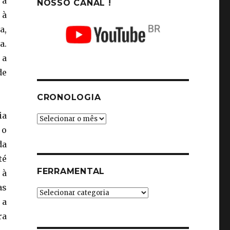
 à
NOSSO CANAL !
 à
a,
a.
 a
de
CRONOLOGIA
ia
Cronologia
 o
da
té
FERRAMENTAL
 à
as
Ferramental
 a
ra