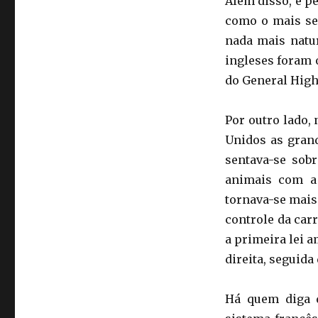
Além disso, é p
como o mais seg
nada mais natur
ingleses foram 
do General High
Por outro lado,
Unidos as grand
sentava-se sobr
animais com a 
tornava-se mais 
controle da car
a primeira lei 
direita, seguida
Há quem diga 