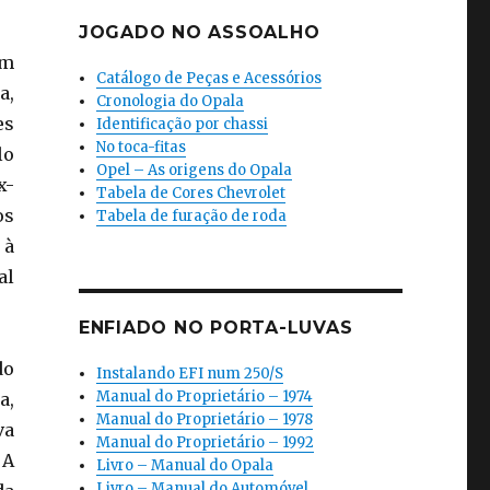
JOGADO NO ASSOALHO
ém
Catálogo de Peças e Acessórios
a,
Cronologia do Opala
es
Identificação por chassi
No toca-fitas
lo
Opel – As origens do Opala
x-
Tabela de Cores Chevrolet
os
Tabela de furação de roda
 à
al
ENFIADO NO PORTA-LUVAS
do
Instalando EFI num 250/S
Manual do Proprietário – 1974
a,
Manual do Proprietário – 1978
va
Manual do Proprietário – 1992
 A
Livro – Manual do Opala
Livro – Manual do Automóvel