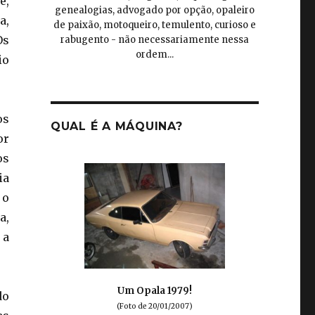
e,
genealogias, advogado por opção, opaleiro
a,
de paixão, motoqueiro, temulento, curioso e
Os
rabugento - não necessariamente nessa
ordem...
io
os
QUAL É A MÁQUINA?
or
os
ia
 o
a,
 a
Um Opala 1979!
do
(Foto de 20/01/2007)