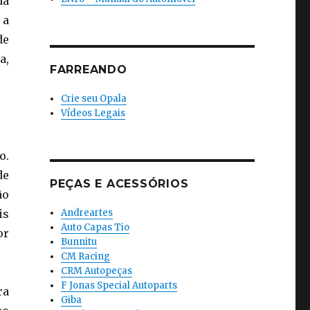
da
 a
de
a,
FARREANDO
Crie seu Opala
Vídeos Legais
o.
de
PEÇAS E ACESSÓRIOS
ão
is
Andreartes
Auto Capas Tio
or
Bunnitu
CM Racing
CRM Autopeças
F Jonas Special Autoparts
ra
Giba