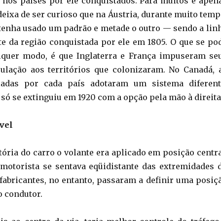
 nos países por ele conquistados. Para muitos é apen
deixa de ser curioso que na Áustria, durante muito temp
tenha usado um padrão e metade o outro — sendo a lin
ite da região conquistada por ele em 1805. O que se po
alquer modo, é que Inglaterra e França impuseram se
ulação aos territórios que colonizaram. No Canadá, 
ladas por cada país adotaram um sistema diferent
 só se extinguiu em 1920 com a opção pela mão à direita
vel
tória do carro o volante era aplicado em posição centra
motorista se sentava eqüidistante das extremidades 
 fabricantes, no entanto, passaram a definir uma posiç
o condutor.