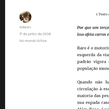
( Texto 
Autor
Adauto
Por que um terço
Publicado
17 de junho de 2008
isso afeta carros 
em
Categorias
No mundo lá fora
Raro é o motoris
esquerda da via
padrão vigora
população mund
Quando não ha
circulação à es
maioria das pes
sua espada caso