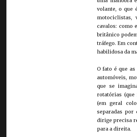
uma manobra e
volante, o que 
motociclistas,
cavalos: como 
britânico podem
tráfego. Em con
habilidosa da ma
O fato é que as
automóveis, mot
que se imagin
rotatórias (que
(em geral col
separadas por 
dirige precisa r
para a direita.