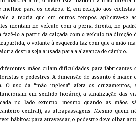
m marcha à ré, o motorista mantém a mão direita 
é melhor para os destros. E, em relação aos ciclistas
 vale a teoria que em outros tempos aplicava-se a
eles montam no veículo com a perna direita, no padr
 fazê-lo a partir da calçada com o veículo na direção 
trapartida, o volante à esquerda faz com que a mão ma
ioria destra seja a usada para a alavanca de câmbio.
 diferentes mãos criam dificuldades para fabricantes 
oristas e pedestres. A dimensão do assunto é maior 
a. O uso da “mão inglesa” afeta os cruzamentos, 
 funcionam em sentido horário), a sinalização das vi
ocada no lado externo, mesmo quando as mãos s
canteiro central), as ultrapassagens. Mesmo quem n
ever hábitos: para atravessar, o pedestre deve olhar ant