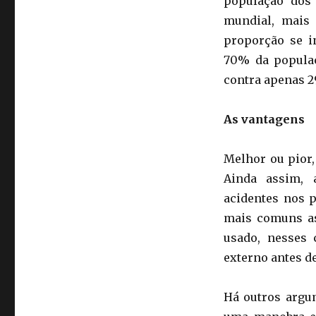
população dos
mundial, mais
proporção se i
70% da populaç
contra apenas 2
As vantagens
Melhor ou pior,
Ainda assim, 
acidentes nos p
mais comuns as
usado, nesses 
externo antes d
Há outros argu