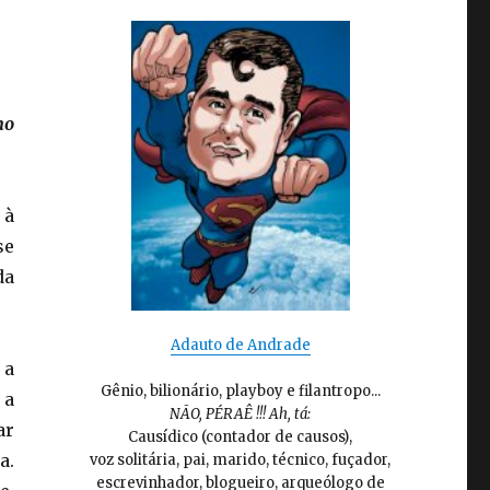
mo
 à
se
da
Adauto de Andrade
 a
Gênio, bilionário, playboy e filantropo...
 a
NÃO, PÉRAÊ !!! Ah, tá:
ar
Causídico (contador de causos),
a.
voz solitária, pai, marido, técnico, fuçador,
escrevinhador, blogueiro, arqueólogo de