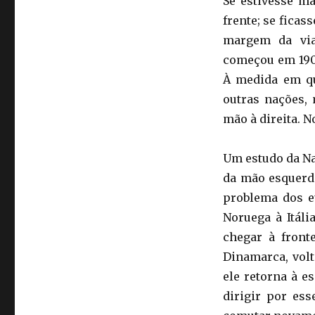
Se estivesse ma
frente; se ficas
margem da via
começou em 190
À medida em qu
outras nações,
mão à direita. N
Um estudo da Na
da mão esquerda
problema dos e
Noruega à Itáli
chegar à front
Dinamarca, volt
ele retorna à e
dirigir por es