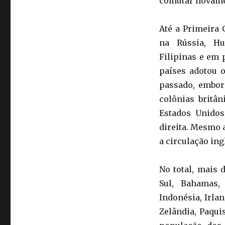
comutar novament
Até a Primeira
na Rússia, Hun
Filipinas e em p
países adotou o
passado, embor
colônias britâ
Estados Unidos
direita. Mesmo 
a circulação in
No total, mais 
Sul, Bahamas,
Indonésia, Irla
Zelândia, Paqui